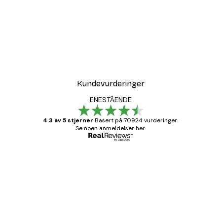
Kundevurderinger
ENESTÅENDE
4.3 av 5 stjerner
Basert på 70924 vurderinger.
Se noen anmeldelser her.
Verifisert kjøper
Kundevurderinger
Fine plakater, rammen var også fin.
4 feb