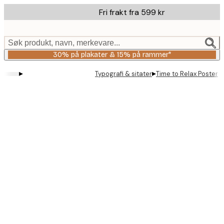
Skip
Fri frakt fra 599 kr
to
main
content.
Søk produkt, navn, merkevare...
30% på plakater & 15% på rammer*
▸
▸
Typografi & sitater
Time to Relax Poster