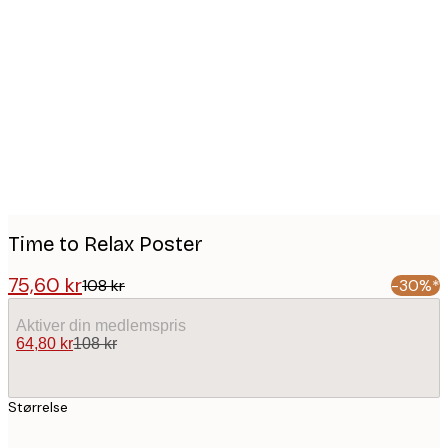
Product
images
Time to Relax Poster
75,60 kr
108 kr
-30%*
Aktiver din medlemspris
64,80 kr
108 kr
Størrelse