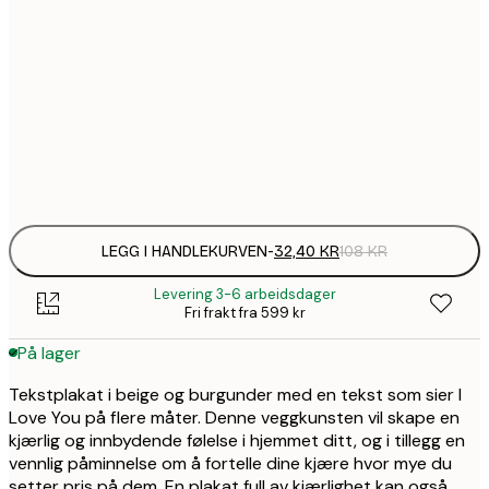
32,
21x30 cm
58,
30x40 cm
Frame
options
LEGG I HANDLEKURVEN
-
32,40 KR
108 KR
Levering 3-6 arbeidsdager
Fri frakt fra 599 kr
På lager
Tekstplakat i beige og burgunder med en tekst som sier I
Love You på flere måter. Denne veggkunsten vil skape en
kjærlig og innbydende følelse i hjemmet ditt, og i tillegg en
vennlig påminnelse om å fortelle dine kjære hvor mye du
setter pris på dem. En plakat full av kjærlighet kan også