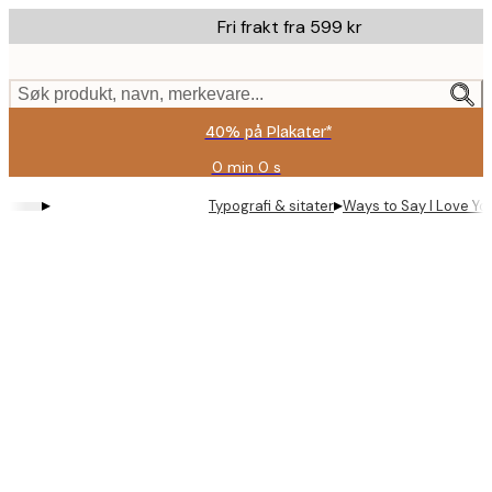
Skip
Fri frakt fra 599 kr
to
main
content.
Søk produkt, navn, merkevare...
40% på Plakater*
0 min
0 s
Gyldig
til
▸
▸
Typografi & sitater
Ways to Say I Love Yo
og
med:
2026-
08-
09