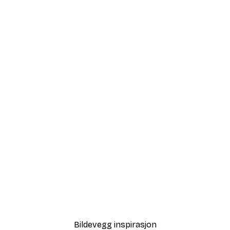
-40%*
Tåkete Soloppgang Plaka
Fra 64,80 kr
108 kr
Bildevegg inspirasjon