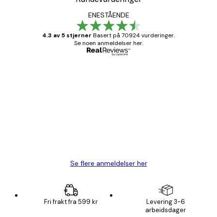
ENESTÅENDE
4.3 av 5 stjerner
Basert på 70924 vurderinger.
Se noen anmeldelser her.
Verifisert kjøper
Kundevurderinger
Fine plakater, rammen var også fin.
4 feb
Carina R
Se flere anmeldelser her
Fri frakt fra 599 kr
Levering 3-6
arbeidsdager