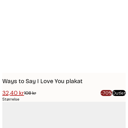
Product
images
Ways to Say I Love You plakat
32,40 kr
108 kr
-70%
Outlet
Størrelse