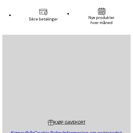
Nye produkter
Sikre betalinger
hver måned
E-mail
SEND
Butikk
Poster Store
Kundeservice
KJØP GAVEKORT
Kjøpevilkår
Cookie Policy
Informasjon om nettstedet