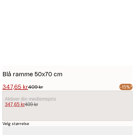
Product
images
Blå ramme 50x70 cm
347,65 kr
409 kr
-15%*
Aktiver din medlemspris
347,65 kr
409 kr
Velg størrelse