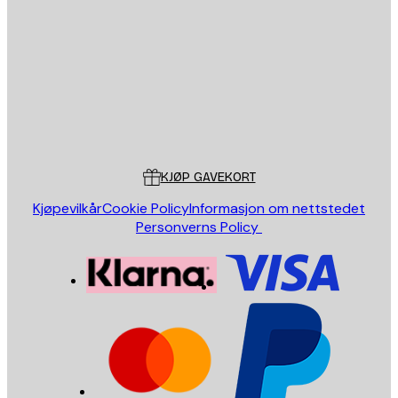
E-mail
SEND
Butikk
Poster Store
Kundeservice
KJØP GAVEKORT
Kjøpevilkår
Cookie Policy
Informasjon om nettstedet
Personverns Policy