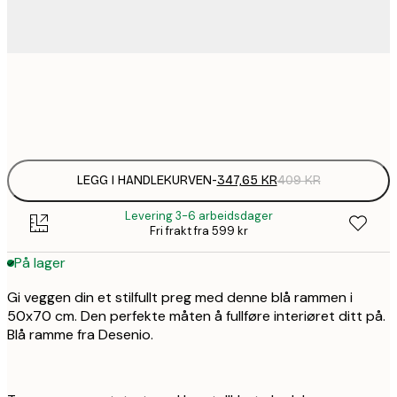
228,
347,
LEGG I HANDLEKURVEN
-
347,65 KR
409 KR
Levering 3-6 arbeidsdager
Fri frakt fra 599 kr
På lager
Gi veggen din et stilfullt preg med denne blå rammen i
50x70 cm. Den perfekte måten å fullføre interiøret ditt på.
Blå ramme fra Desenio.