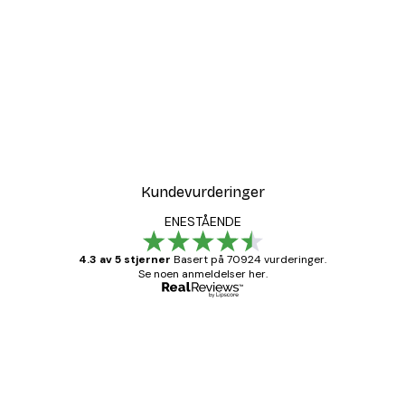
-30%*
Bånd No2 Poster
Fra 75,60 kr
108 kr
Kundevurderinger
ENESTÅENDE
4.3 av 5 stjerner
Basert på 70924 vurderinger.
Se noen anmeldelser her.
Verifisert kjøper
Kundevurderinger
Fine plakater, rammen var også fin.