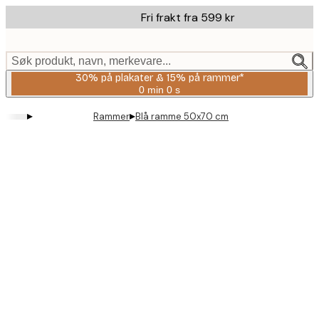
Skip
Fri frakt fra 599 kr
to
main
content.
Søk produkt, navn, merkevare...
30% på plakater & 15% på rammer*
0 min
0 s
Gyldig
til
▸
▸
Rammer
Blå ramme 50x70 cm
og
med:
2026-
08-
06