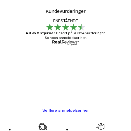
Kundevurderinger
ENESTÅENDE
4.3 av 5 stjerner
Basert på 70924 vurderinger.
Se noen anmeldelser her.
Verifisert kjøper
Kundevurderinger
Fine plakater, rammen var også fin.
4 feb
Carina R
Se flere anmeldelser her