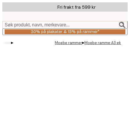
Skip
Fri frakt fra 599 kr
to
main
content.
Søk produkt, navn, merkevare...
30% på plakater & 15% på rammer*
▸
▸
Moebe rammer
Moebe ramme A3 ek
Product