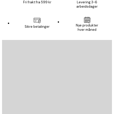
Fri frakt fra 599 kr
Levering 3-6
arbeidsdager
Nye produkter
Sikre betalinger
hver måned
E-mail
SEND
Butikk
Poster Store
Kundeservice