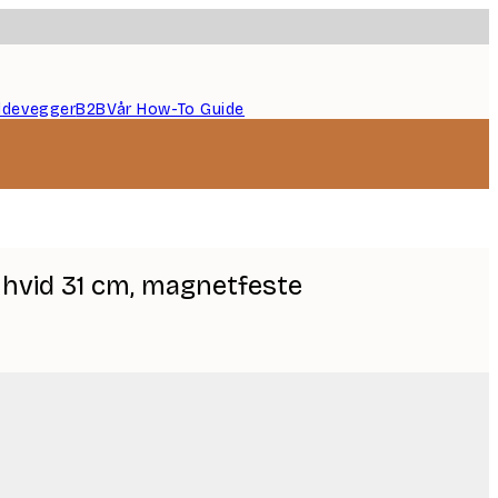
ildevegger
B2B
Vår How-To Guide
 hvid 31 cm, magnetfeste