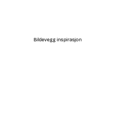
-40%*
Leopard Poster
Fra 117 kr
195 kr
Bildevegg inspirasjon