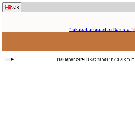
Skip
NOR
to
main
content.
Plakater
Lerretsbilder
Rammer
T
▸
▸
Plakathenger
Plakat hanger hvid 31 cm, 