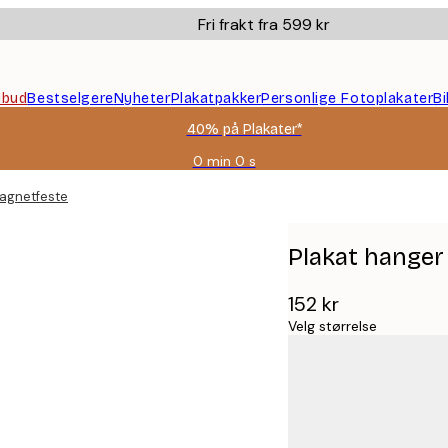
Fri frakt fra 599 kr
ilbud
Bestselgere
Nyheter
Plakatpakker
Personlige Fotoplakater
B
40% på Plakater*
0 min
0 s
Gyldig
til
magnetfeste
og
med:
2026-
Plakat hanger
08-
09
152 kr
Velg størrelse