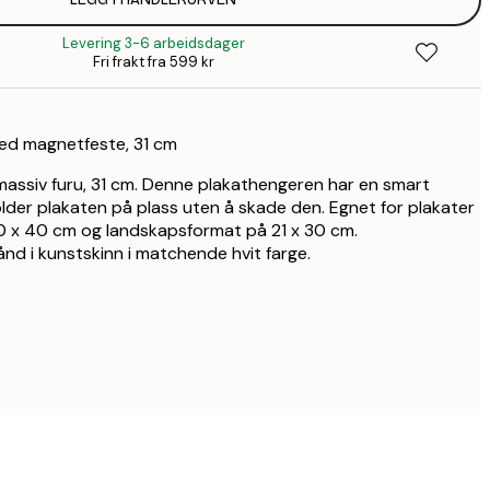
1
Levering 3-6 arbeidsdager
Fri frakt fra 599 kr
1
1
med magnetfeste, 31 cm
2
massiv furu, 31 cm. Denne plakathengeren har en smart
er plakaten på plass uten å skade den. Egnet for plakater
2
0 x 40 cm og landskapsformat på 21 x 30 cm.
nd i kunstskinn i matchende hvit farge.