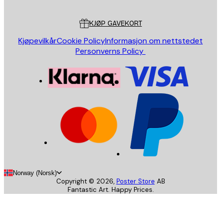
Kundeservice
KJØP GAVEKORT
Kjøpevilkår
Cookie Policy
Informasjon om nettstedet
Personverns Policy
Norway (Norsk)
Copyright ©
2026
,
Poster Store
AB
Fantastic Art. Happy Prices.