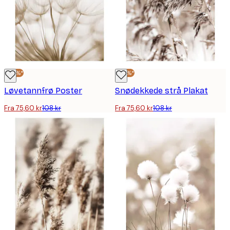
-30%*
-30%*
Løvetannfrø Poster
Snødekkede strå Plakat
Fra 75,60 kr
108 kr
Fra 75,60 kr
108 kr