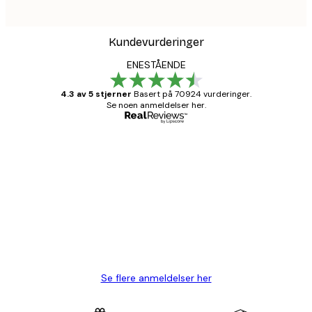
Kundevurderinger
ENESTÅENDE
4.3 av 5 stjerner
Basert på 70924 vurderinger.
Se noen anmeldelser her.
Verifisert kjøper
Kundevurderinger
Fine plakater, rammen var også fin.
4 feb
Carina R
Se flere anmeldelser her