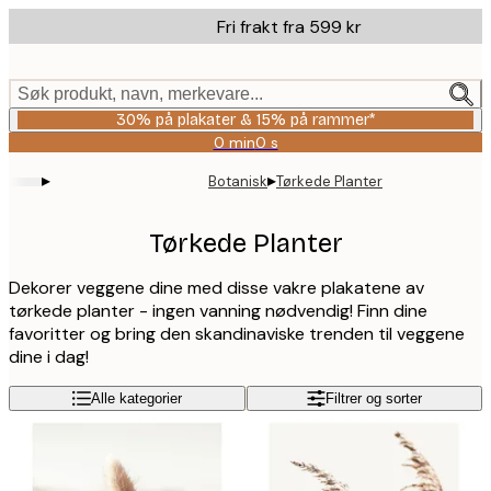
Skip
Fri frakt fra 599 kr
to
main
content.
Søk produkt, navn, merkevare...
30% på plakater & 15% på rammer*
0 min
0 s
Gyldig
til
▸
▸
Botanisk
Tørkede Planter
og
med:
2026-
Tørkede Planter
08-
06
Dekorer veggene dine med disse vakre plakatene av
tørkede planter - ingen vanning nødvendig! Finn dine
favoritter og bring den skandinaviske trenden til veggene
dine i dag!
Alle kategorier
Filtrer og sorter