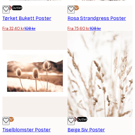
-70%
Outlet
-30%*
Tørket Bukett Poster
Rosa Strandgress Poster
Fra 32,40 kr
108 kr
Fra 75,60 kr
108 kr
-30%*
-70%
Outlet
Tiselblomster Poster
Beige Siv Poster