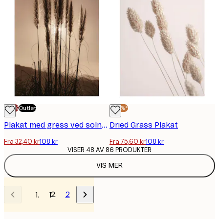
-70%
Outlet
-30%*
Plakat med gress ved solnedgang
Dried Grass Plakat
Fra 32,40 kr
108 kr
Fra 75,60 kr
108 kr
VISER 48 AV 86 PRODUKTER
VIS MER
2
1