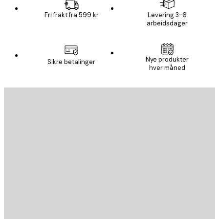
Fri frakt fra 599 kr
Levering 3-6
arbeidsdager
E-mail
Nye produkter
Sikre betalinger
hver måned
ABONNER
Personvernpolicy
E-mail
SEND
Butikk
Poster Store