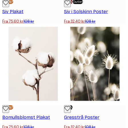
-30%*
-70%
Outlet
Siv Plakat
Siv i Solskinn Poster
Fra 75,60 kr
108 kr
Fra 32,40 kr
108 kr
-30%*
-70%
Bomullsblomst Plakat
Gresstrå Poster
Fra 75,60 kr
108 kr
Fra 32,40 kr
108 kr