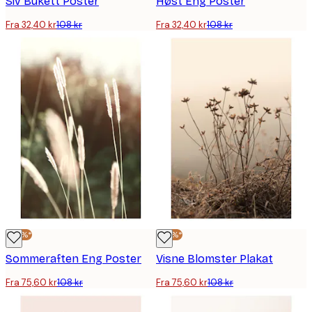
Siv Bukett Poster
Høst Eng Poster
Fra 32,40 kr
108 kr
Fra 32,40 kr
108 kr
-30%*
-30%*
Sommeraften Eng Poster
Visne Blomster Plakat
Fra 75,60 kr
108 kr
Fra 75,60 kr
108 kr