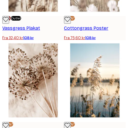
-70%
Outlet
-30%*
Vassgress Plakat
Cottongrass Poster
Fra 32,40 kr
108 kr
Fra 75,60 kr
108 kr
-30%*
-30%*