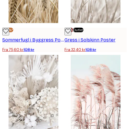
-30%*
-70%
Outlet
Sommerfugl i Byggress Poster
Gress i Solskinn Poster
Fra 75,60 kr
108 kr
Fra 32,40 kr
108 kr