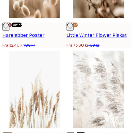
-70%
Outlet
-30%*
Harelabber Poster
Little Winter Flower Plakat
Fra 32,40 kr
108 kr
Fra 75,60 kr
108 kr