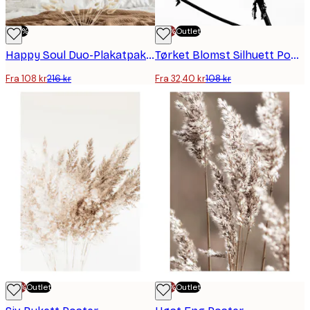
-50%
-70%
Outlet
Happy Soul Duo-Plakatpakke
Tørket Blomst Silhuett Poster
Fra 108 kr
216 kr
Fra 32,40 kr
108 kr
-70%
Outlet
-70%
Outlet