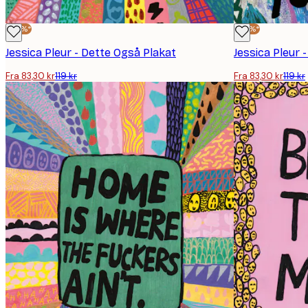
-30%*
-30%*
Jessica Pleur - Dette Også Plakat
Fra 83,30 kr
119 kr
Fra 83,30 kr
119 kr