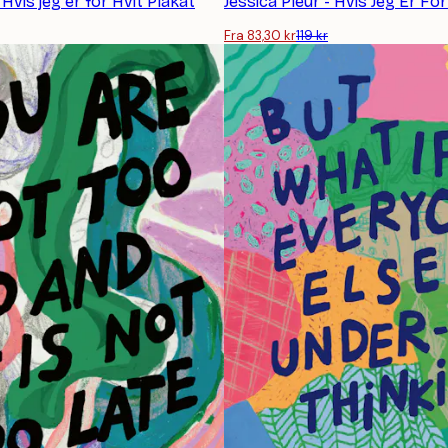
 Hvis jeg er for Hvit Plakat
Jessica Pleur - Hvis Jeg Er For
Fra 83,30 kr
119 kr
ABONNER