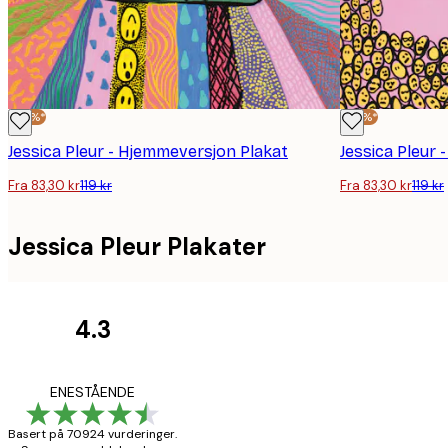
-30%*
-30%*
Jessica Pleur - Hjemmeversjon Plakat
Jessica Pleur 
Fra 83,30 kr
119 kr
Fra 83,30 kr
119 kr
Jessica Pleur Plakater
4.3
Kundevurderinger
Fine plakater, rammen 
ENESTÅENDE
Basert på 70924 vurderinger.