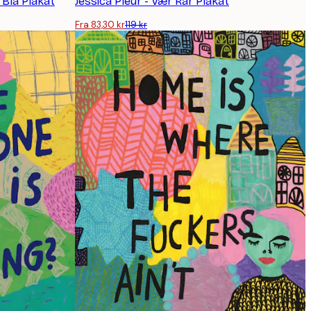
 Blå Plakat
Jessica Pleur - Vær Rar Plakat
Fra 83,30 kr
119 kr