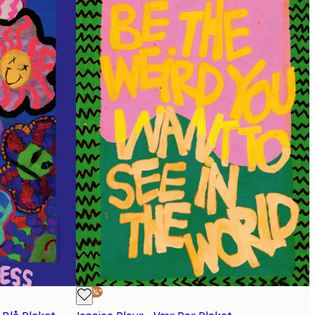
-30%*