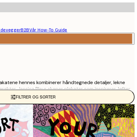
ildevegger
B2B
Vår How-To Guide
. Plakatene hennes kombinerer håndtegnede detaljer, lekne
rakter. Jessica Pleur skaper plakater som inspirerer, løfter
FILTRER OG SORTER