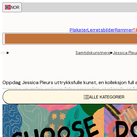
Skip
NOR
to
main
content.
Plakater
Lerretsbilder
Rammer
T
▸
▸
Samtidskunstnere
Jessica Pleu
Oppdag Jessica Pleurs uttrykksfulle kunst, en kolleksjon ful
mønstre og ærlige ord som føles personlige, styrkende og full
og skaper et statement i hjemmet ditt.
ALLE KATEGORIER