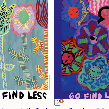
-30%*