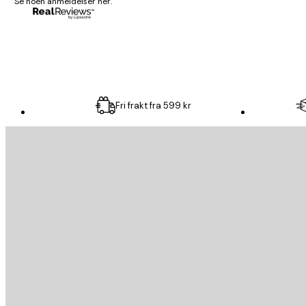
Se noen anmeldelser her.
4 feb
Carina R
Fri frakt fra 599 kr
E-mail
SEND