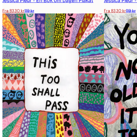
Jessica Pleur - En Bok om Dagen Plakat
Jessica Pleur -
Fra 83,30 kr
119 kr
Fra 83,30 kr
119 kr
E-mail
Personvernpolicy