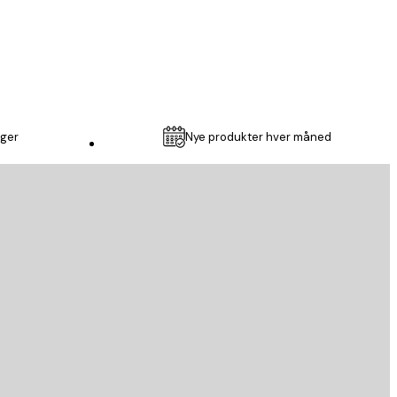
2 feb
Gunn K
nger
Nye produkter hver måned