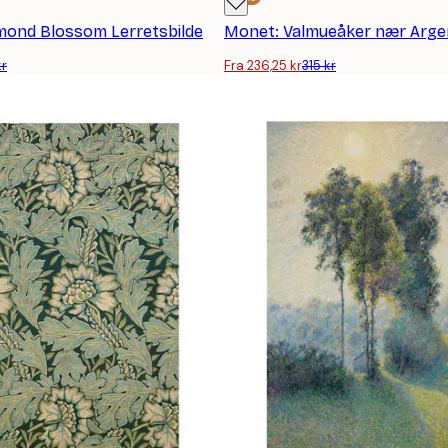
mond Blossom Lerretsbilde
kr
Fra 236,25 kr
315 kr