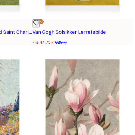
-25%*
Camille Pissarro Landskap ved Saint Charles Lerretsbilde
Van Gogh Solsikker Lerretsbilde
Fra 471,75 kr
629 kr