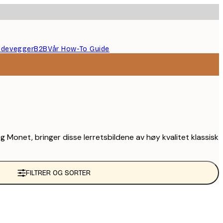
ildevegger
B2B
Vår How-To Guide
Monet, bringer disse lerretsbildene av høy kvalitet klassisk
FILTRER OG SORTER