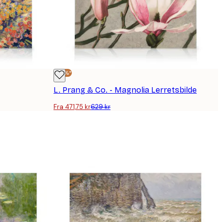
-25%*
L. Prang & Co. - Magnolia Lerretsbilde
Fra 471,75 kr
629 kr