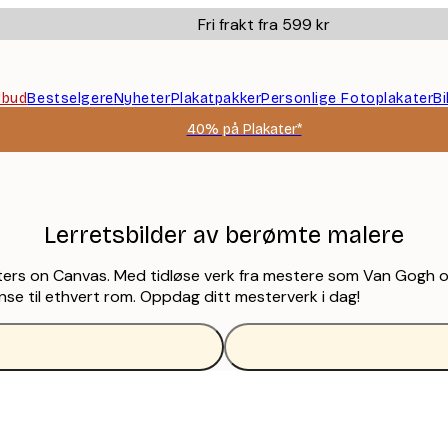
Fri frakt fra 599 kr
ilbud
Bestselgere
Nyheter
Plakatpakker
Personlige Fotoplakater
B
40% på Plakater*
Lerretsbilder av berømte malere
ters on Canvas. Med tidløse verk fra mestere som Van Gogh og 
ganse til ethvert rom. Oppdag ditt mesterverk i dag!