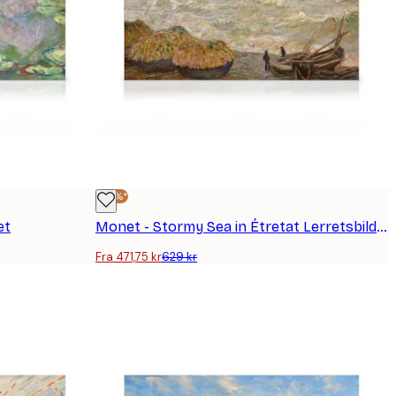
-25%*
et
Monet - Stormy Sea in Étretat Lerretsbilder
Fra 471,75 kr
629 kr