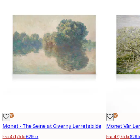
-25%*
-25%*
Monet - The Seine at Giverny Lerretsbilde
Monet Vår Ler
Fra 471,75 kr
629 kr
Fra 471,75 kr
629 