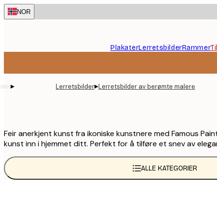
Skip
NOR
to
main
content.
Plakater
Lerretsbilder
Rammer
T
▸
▸
Lerretsbilder
Lerretsbilder av berømte malere
Feir anerkjent kunst fra ikoniske kunstnere med Famous Pain
kunst inn i hjemmet ditt. Perfekt for å tilføre et snev av ele
ALLE KATEGORIER