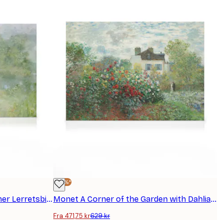
-25%*
Thomas Wilmer Dewing Summer Lerretsbilde
Monet A Corner of the Garden with Dahlias Lerretsbilde
Fra 471,75 kr
629 kr