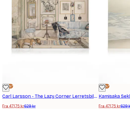
-25%*
-25%*
Carl Larsson - The Lazy Corner Lerretsbilde
Fra 471,75 kr
629 kr
Fra 471,75 kr
629 