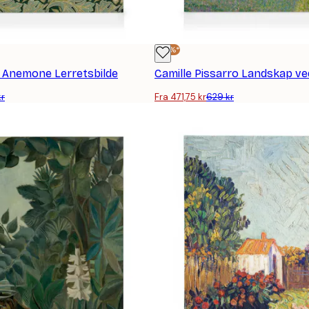
-25%*
s Anemone Lerretsbilde
kr
Fra 471,75 kr
629 kr