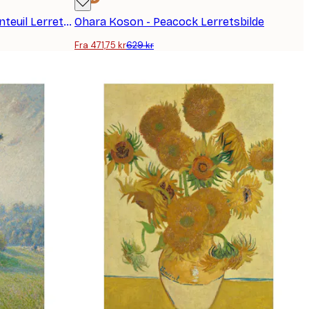
Monet: Valmueåker nær Argenteuil Lerretsbilde
Ohara Koson - Peacock Lerretsbilde
Fra 471,75 kr
629 kr