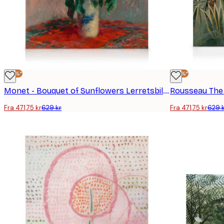
-25%*
-25%*
Monet - Bouquet of Sunflowers Lerretsbilde
Fra 471,75 kr
629 kr
Fra 471,75 kr
629 