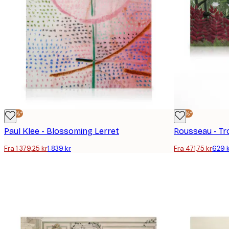
-25%*
-25%*
Paul Klee - Blossoming Lerret
Fra 1 379,25 kr
1 839 kr
Fra 471,75 kr
629 