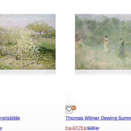
-25%*
retsbilde
kr
Fra 471,75 kr
629 kr