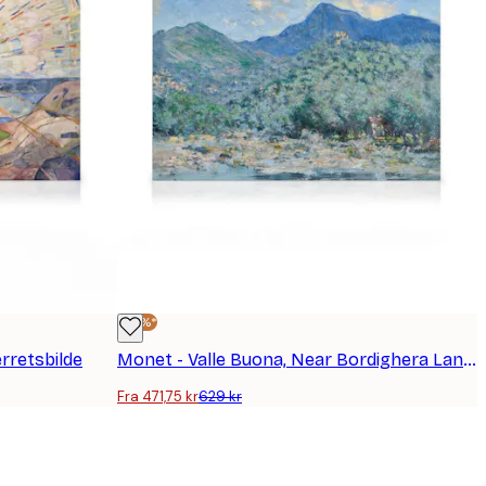
-25%*
rretsbilde
Monet - Valle Buona, Near Bordighera Landscape Lerretsbilde
Fra 471,75 kr
629 kr