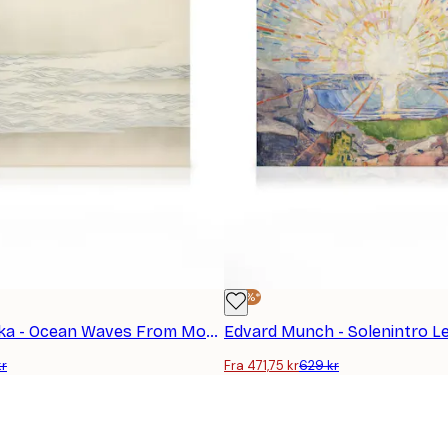
-25%*
Kamisaka Sekka - Ocean Waves From Momoyogusa Lerretsbilde
Edvard Munch - Solenintro Le
kr
Fra 471,75 kr
629 kr