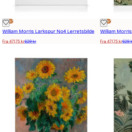
-25%*
-25%*
William Morris Larkspur No4 Lerretsbilde
William Morri
Fra 471,75 kr
629 kr
Fra 471,75 kr
629 