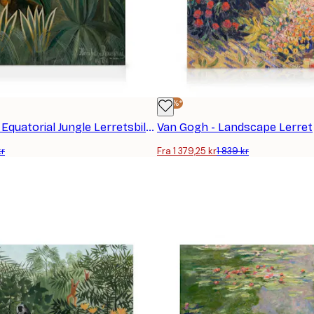
-25%*
Rousseau The Equatorial Jungle Lerretsbilde
Van Gogh - Landscape Lerret
kr
Fra 1 379,25 kr
1 839 kr