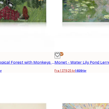
-25%*
Rousseau - Tropical Forest with Monkeys Lerretsbilde
Monet - Water Lily Pond Lerr
kr
Fra 1 379,25 kr
1 839 kr