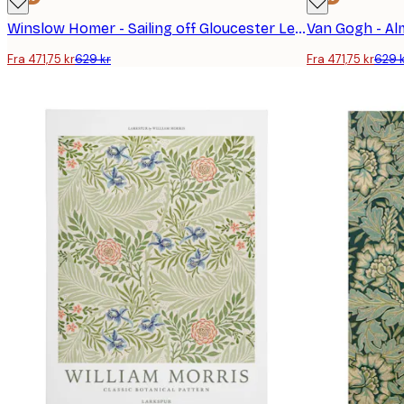
Winslow Homer - Sailing off Gloucester Lerretsbilde
Van Gogh - Al
Fra 471,75 kr
629 kr
Fra 471,75 kr
629 