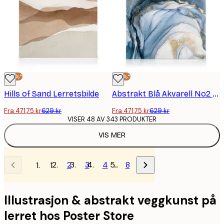
-25%*
-25%*
Hills of Sand Lerretsbilde
Abstrakt Blå Akvarell No2 Lerretsbilde
Fra 471,75 kr
629 kr
Fra 471,75 kr
629 kr
VISER 48 AV 343 PRODUKTER
VIS MER
2
3
4
…
8
1
Illustrasjon & abstrakt veggkunst på
lerret hos Poster Store