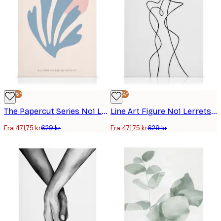
-25%*
-25%*
The Papercut Series No1 Lerretsbilde
Line Art Figure No1 Lerretsbilde
Fra 471,75 kr
629 kr
Fra 471,75 kr
629 kr