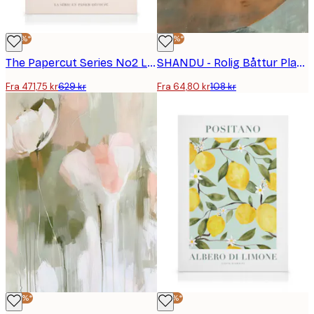
-25%*
-40%*
The Papercut Series No2 Lerretsbilde
SHANDU - Rolig Båttur Plakat
Fra 471,75 kr
629 kr
Fra 64,80 kr
108 kr
-40%*
-25%*