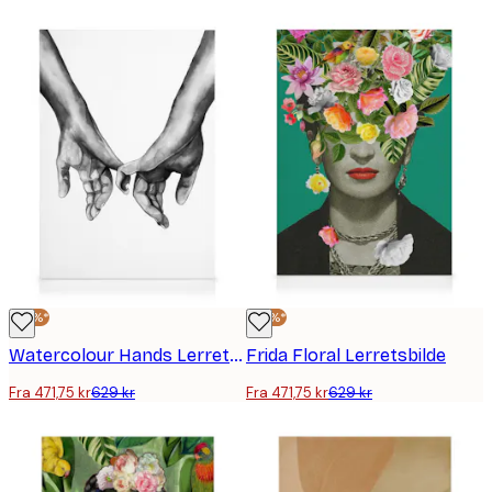
-25%*
-25%*
Watercolour Hands Lerretsbilde
Frida Floral Lerretsbilde
Fra 471,75 kr
629 kr
Fra 471,75 kr
629 kr