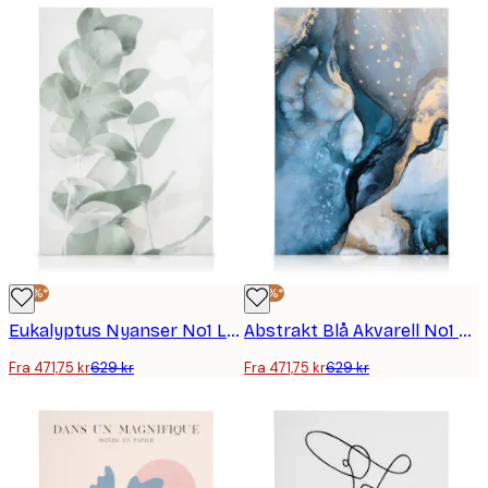
-25%*
-25%*
Eukalyptus Nyanser No1 Lerretsbilde
Abstrakt Blå Akvarell No1 Lerretsbilde
Fra 471,75 kr
629 kr
Fra 471,75 kr
629 kr