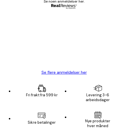
Se noen anmeldelser her.
Verifisert kjøper
Kundevurderinger
Fine plakater, rammen var også fin.
4 feb
Carina R
Se flere anmeldelser her
Fri frakt fra 599 kr
Levering 3-6
arbeidsdager
Nye produkter
Sikre betalinger
hver måned