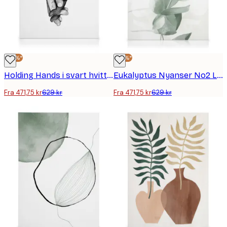
-25%*
-25%*
Holding Hands i svart hvitt Lerretsbilde
Eukalyptus Nyanser No2 Lerretsbilde
Fra 471,75 kr
629 kr
Fra 471,75 kr
629 kr