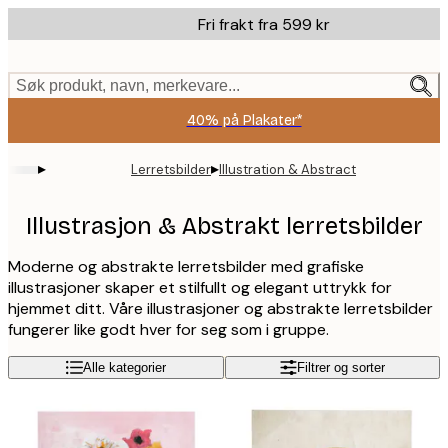
Skip
Fri frakt fra 599 kr
to
main
content.
Søk produkt, navn, merkevare...
40% på Plakater*
▸
▸
Lerretsbilder
Illustration & Abstract
Illustrasjon & Abstrakt lerretsbilder
Moderne og abstrakte lerretsbilder med grafiske
illustrasjoner skaper et stilfullt og elegant uttrykk for
hjemmet ditt. Våre illustrasjoner og abstrakte lerretsbilder
fungerer like godt hver for seg som i gruppe.
Alle kategorier
Filtrer og sorter