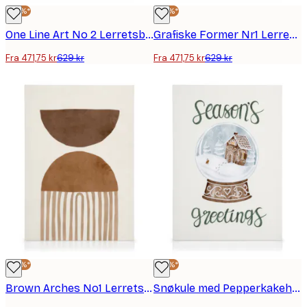
-25%*
-25%*
One Line Art No 2 Lerretsbilde
Grafiske Former Nr1 Lerretsbilde
Fra 471,75 kr
629 kr
Fra 471,75 kr
629 kr
-25%*
-25%*
Brown Arches No1 Lerretsbilde
Snøkule med Pepperkakehus Lerretsbilde