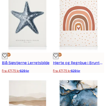
-25%*
-25%*
Blå Sjøstjerne Lerretsbilde
Hjerte og Regnbue i Bruntoner Lerretsbilde
Fra 471,75 kr
629 kr
Fra 471,75 kr
629 kr