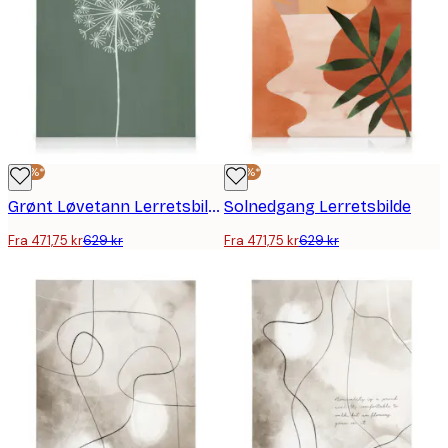
-25%*
-25%*
Grønt Løvetann Lerretsbilde
Solnedgang Lerretsbilde
Fra 471,75 kr
629 kr
Fra 471,75 kr
629 kr