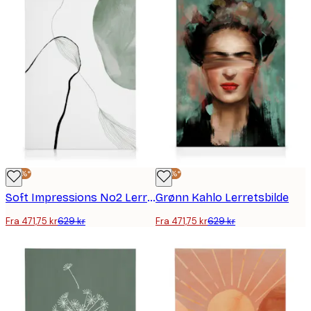
-25%*
-25%*
Soft Impressions No2 Lerretsbilde
Grønn Kahlo Lerretsbilde
Fra 471,75 kr
629 kr
Fra 471,75 kr
629 kr