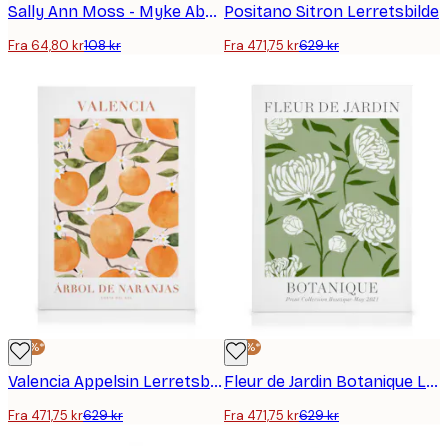
Sally Ann Moss - Myke Abstrakte Blomster Plakat
Positano Sitron Lerretsbilde
Fra 64,80 kr
108 kr
Fra 471,75 kr
629 kr
-25%*
-25%*
Valencia Appelsin Lerretsbilde
Fleur de Jardin Botanique Lerretsbilde
Fra 471,75 kr
629 kr
Fra 471,75 kr
629 kr