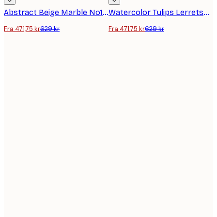
Abstract Beige Marble No1 Lerretsbilde
Watercolor Tulips Lerretsbilde
Fra 471,75 kr
629 kr
Fra 471,75 kr
629 kr