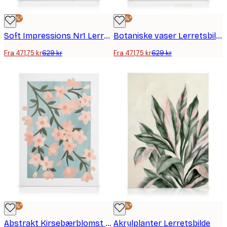
-25%*
-25%*
Soft Impressions Nr1 Lerretsbilde
Botaniske vaser Lerretsbilde
Fra 471,75 kr
629 kr
Fra 471,75 kr
629 kr
-25%*
-25%*
Abstrakt Kirsebærblomst Lerretsbilde
Akrylplanter Lerretsbilde