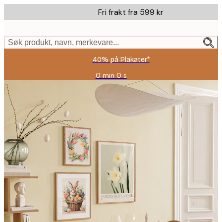
Skip
Fri frakt fra 599 kr
to
main
content.
Søk produkt, navn, merkevare...
40% på Plakater*
0 min
0 s
Gyldig
til
og
med:
2026-
08-
09