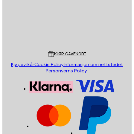
SEND
Butikk
Poster Store
Kundeservice
KJØP GAVEKORT
Kjøpevilkår
Cookie Policy
Informasjon om nettstedet
Personverns Policy