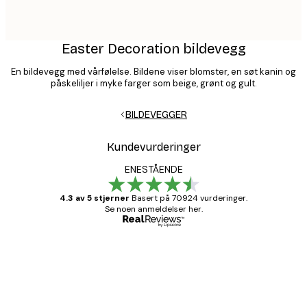
Easter Decoration bildevegg
En bildevegg med vårfølelse. Bildene viser blomster, en søt kanin og
påskeliljer i myke farger som beige, grønt og gult.
BILDEVEGGER
Kundevurderinger
ENESTÅENDE
4.3 av 5 stjerner
Basert på 70924 vurderinger.
Se noen anmeldelser her.
Verifisert kjøper
Kundevurderinger
Fine plakater, rammen var også fin.