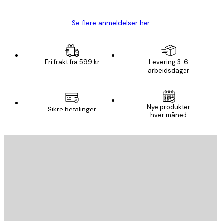
Se flere anmeldelser her
Fri frakt fra 599 kr
Levering 3-6
arbeidsdager
Nye produkter
Sikre betalinger
hver måned
E-mail
SEND