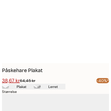
Product
images
Påskehare Plakat
38,67 kr
64,45 kr
-40%*
Plakat
Lerret
Størrelse