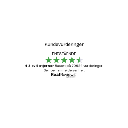
Kundevurderinger
ENESTÅENDE
4.3 av 5 stjerner
Basert på 70924 vurderinger.
Se noen anmeldelser her.
Verifisert kjøper
Kundevurderinger
Fine plakater, rammen var også fin.
4 feb
Carina R