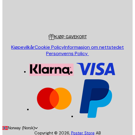
Butikk
Poster Store
Kundeservice
KJØP GAVEKORT
Kjøpevilkår
Cookie Policy
Informasjon om nettstedet
Personverns Policy
Norway (Norsk)
Copyright ©
2026
,
Poster Store
AB