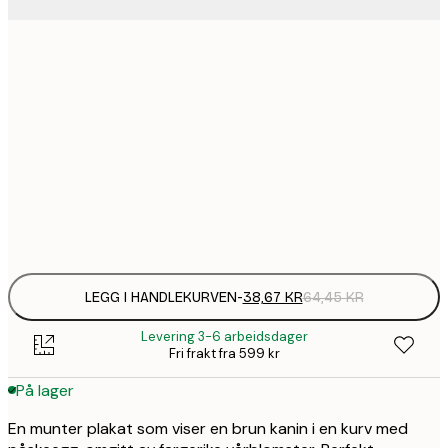
38,
13x18 cm
64
64,
21x30 cm
1
30x40 cm
Frame
options
LEGG I HANDLEKURVEN
-
38,67 KR
64,45 KR
Levering 3-6 arbeidsdager
Fri frakt fra 599 kr
På lager
En munter plakat som viser en brun kanin i en kurv med