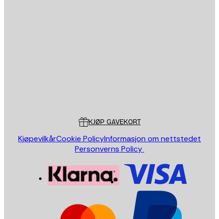
E-mail
SEND
Butikk
Poster Store
Kundeservice
KJØP GAVEKORT
Kjøpevilkår
Cookie Policy
Informasjon om nettstedet
Personverns Policy