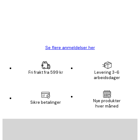
Fine plakater, rammen var også fin.
4 feb
Carina R
Se flere anmeldelser her
Fri frakt fra 599 kr
Levering 3-6
arbeidsdager
E-mail
Nye produkter
Sikre betalinger
hver måned
ABONNER
Personvernpolicy