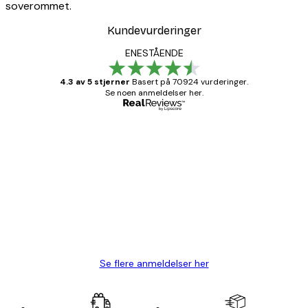
soverommet.
Kundevurderinger
ENESTÅENDE
4.3 av 5 stjerner
Basert på 70924 vurderinger.
Se noen anmeldelser her.
Verifisert kjøper
Kundevurderinger
Fine plakater, rammen var også fin.
4 feb
Carina R
Se flere anmeldelser her