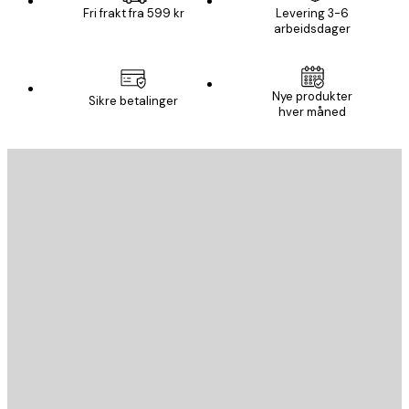
Fri frakt fra 599 kr
Levering 3-6
arbeidsdager
Nye produkter
Sikre betalinger
hver måned
E-mail
SEND
Butikk
Poster Store
Kundeservice