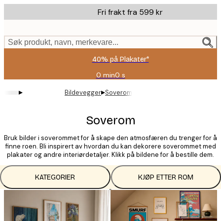
Skip
Fri frakt fra 599 kr
to
main
content.
Søk produkt, navn, merkevare...
40% på Plakater*
0 min
0 s
Gyldig
til
▸
▸
Bildevegger
Soverom
og
med:
2026-
Soverom
08-
09
Bruk bilder i soverommet for å skape den atmosfæren du trenger for å
finne roen. Bli inspirert av hvordan du kan dekorere soverommet med
plakater og andre interiørdetaljer. Klikk på bildene for å bestille dem.
KATEGORIER
KJØP ETTER ROM