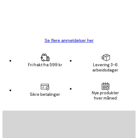
4 feb
Carina R
Se flere anmeldelser her
Fri frakt fra 599 kr
Levering 3-6
arbeidsdager
E-mail
Nye produkter
Sikre betalinger
hver måned
ABONNER
Personvernpolicy