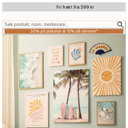
Skip
Fri frakt fra 599 kr
to
main
content.
Søk produkt, navn, merkevare...
30% på plakater & 15% på rammer*