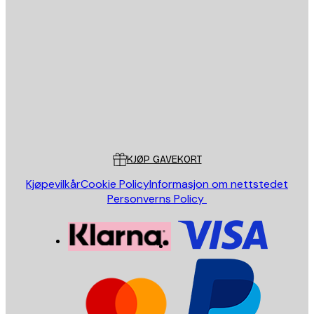
E-mail
SEND
Butikk
Poster Store
Kundeservice
KJØP GAVEKORT
Kjøpevilkår
Cookie Policy
Informasjon om nettstedet
Personverns Policy