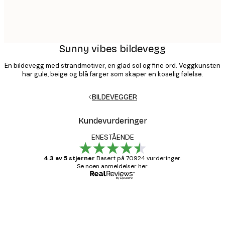
Sunny vibes bildevegg
En bildevegg med strandmotiver, en glad sol og fine ord. Veggkunsten
har gule, beige og blå farger som skaper en koselig følelse.
BILDEVEGGER
Kundevurderinger
ENESTÅENDE
4.3 av 5 stjerner
Basert på 70924 vurderinger.
Se noen anmeldelser her.
Verifisert kjøper
Kundevurderinger
Fine plakater, rammen var også fin.