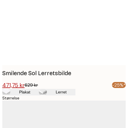
Product
images
Smilende Sol Lerretsbilde
471,75 kr
629 kr
-25%*
Plakat
Lerret
Størrelse