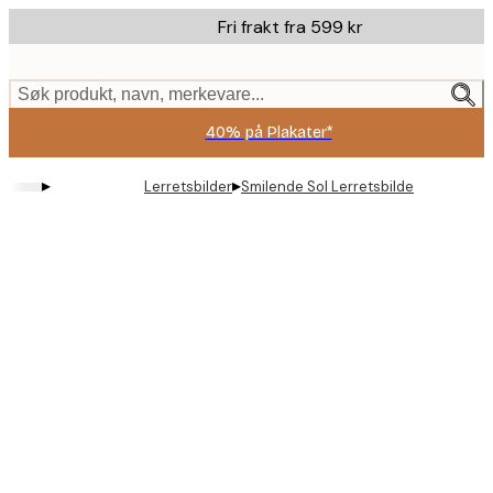
Skip
Fri frakt fra 599 kr
to
main
content.
Søk produkt, navn, merkevare...
40% på Plakater*
▸
▸
Lerretsbilder
Smilende Sol Lerretsbilde