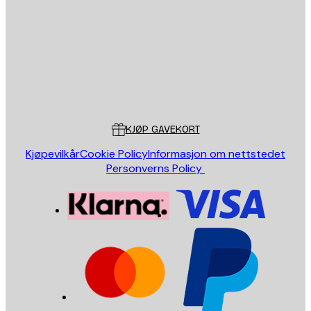
SEND
Butikk
Poster Store
Kundeservice
KJØP GAVEKORT
Kjøpevilkår
Cookie Policy
Informasjon om nettstedet
Personverns Policy