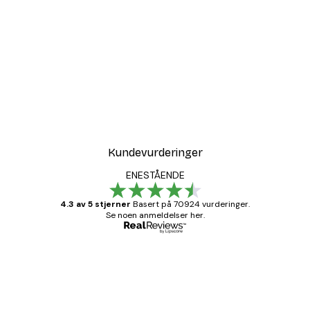
Kundevurderinger
ENESTÅENDE
4.3 av 5 stjerner
Basert på 70924 vurderinger.
Se noen anmeldelser her.
Verifisert kjøper
Kundevurderinger
Fine plakater, rammen var også fin.