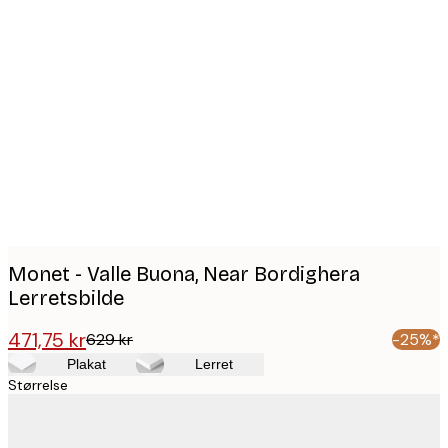
Product
images
Monet - Valle Buona, Near Bordighera
Lerretsbilde
471,75 kr
629 kr
-25%*
Plakat
Lerret
Størrelse