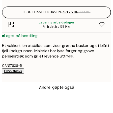
LEGG I HANDLEKURVEN
-
471,75 KR
629 KR
Levering arbeidsdager
Fri frakt fra 599 kr
Laget på bestilling
Et vakkert lerretsbilde som viser grønne busker og et blått
fjell i bakgrunnen. Maleriet har lyse farger og grove
penselstrøk som gir et levende uttrykk.
CAN17636-5
Prishistorikk
Andre kjøpte også