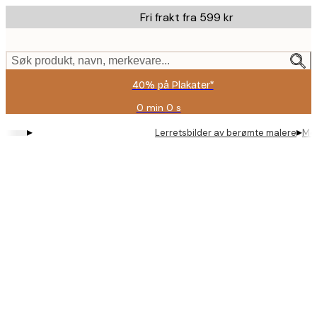
Skip
Fri frakt fra 599 kr
to
main
content.
Søk produkt, navn, merkevare...
40% på Plakater*
0 min
0 s
Gyldig
til
▸
▸
Lerretsbilder av berømte malere
Mon
og
med:
2026-
08-
09