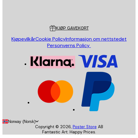
Butikk
Poster Store
Kundeservice
KJØP GAVEKORT
Kjøpevilkår
Cookie Policy
Informasjon om nettstedet
Personverns Policy
Norway (Norsk)
Copyright ©
2026
,
Poster Store
AB
Fantastic Art. Happy Prices.