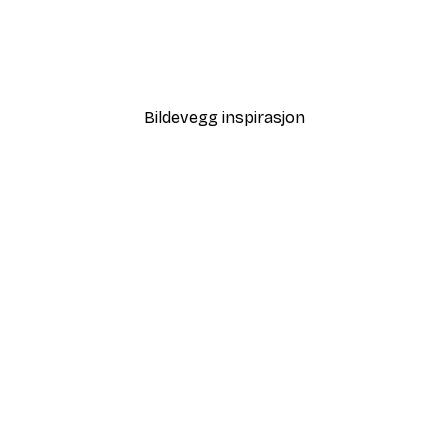
-40%*
Strandgress Poster
Fra 64,80 kr
108 kr
Bildevegg inspirasjon