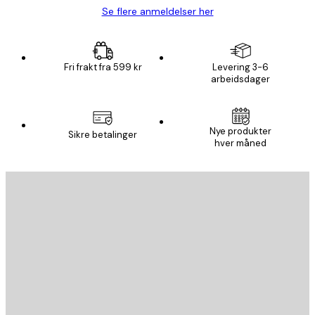
Se flere anmeldelser her
Fri frakt fra 599 kr
Levering 3-6
arbeidsdager
Nye produkter
Sikre betalinger
hver måned
E-mail
SEND