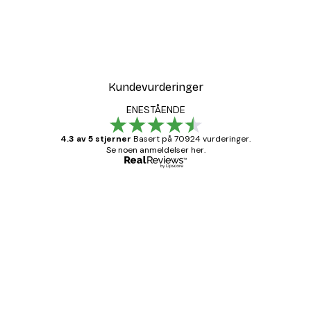
Kundevurderinger
ENESTÅENDE
4.3 av 5 stjerner
Basert på 70924 vurderinger.
Se noen anmeldelser her.
Verifisert kjøper
Kundevurderinger
Fine plakater, rammen var også fin.
4 feb
Carina R