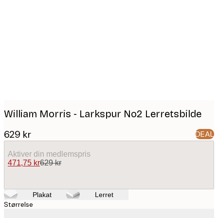
Product
images
William Morris - Larkspur No2 Lerretsbilde
629 kr
DEAL
Aktiver din medlemspris
471,75 kr
629 kr
Plakat
Lerret
Størrelse