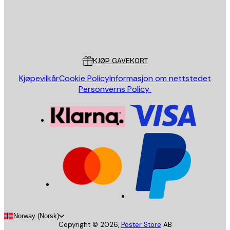
Butikk
Poster Store
Kundeservice
KJØP GAVEKORT
Kjøpevilkår
Cookie Policy
Informasjon om nettstedet
Personverns Policy
Norway (Norsk)
Copyright ©
2026
,
Poster Store
AB