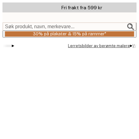
Skip
Fri frakt fra 599 kr
to
main
content.
Søk produkt, navn, merkevare...
30% på plakater & 15% på rammer*
▸
▸
Lerretsbilder av berømte malere
Wil