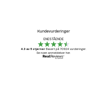
-30%*
Tåkete Soloppgang Plaka
Fra 75,60 kr
108 kr
Kundevurderinger
ENESTÅENDE
4.3 av 5 stjerner
Basert på 70924 vurderinger.
Se noen anmeldelser her.
Verifisert kjøper
Kundevurderinger
Fine plakater, rammen var også fin.
4 feb
Carina R