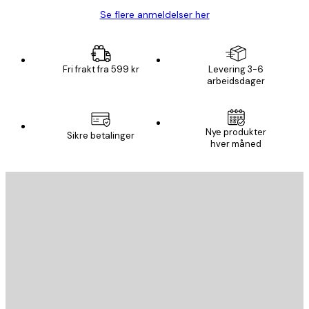
Se flere anmeldelser her
Fri frakt fra 599 kr
Levering 3-6
arbeidsdager
Nye produkter
Sikre betalinger
hver måned
E-mail
SEND