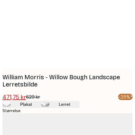
Product
images
William Morris - Willow Bough Landscape
Lerretsbilde
471,75 kr
629 kr
-25%*
Plakat
Lerret
Størrelse