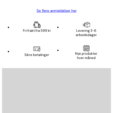
Se flere anmeldelser her
Fri frakt fra 599 kr
Levering 3-6
arbeidsdager
Nye produkter
Sikre betalinger
hver måned
E-mail
SEND