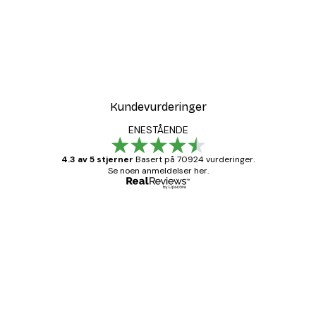
Kundevurderinger
ENESTÅENDE
4.3 av 5 stjerner
Basert på 70924 vurderinger.
Se noen anmeldelser her.
Verifisert kjøper
Kundevurderinger
Fine plakater, rammen var også fin.
4 feb
Carina R