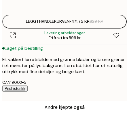
Ingen ramme
LEGG I HANDLEKURVEN
-
471,75 KR
629 KR
Levering arbeidsdager
Fri frakt fra 599 kr
Laget på bestilling
Et vakkert lerretsbilde med grønne blader og brune grener
i et mønster på lys bakgrunn. Lerretsbildet har et naturlig
uttrykk med fine detaljer og beige kant.
CAN19003-5
Prishistorikk
Andre kjøpte også