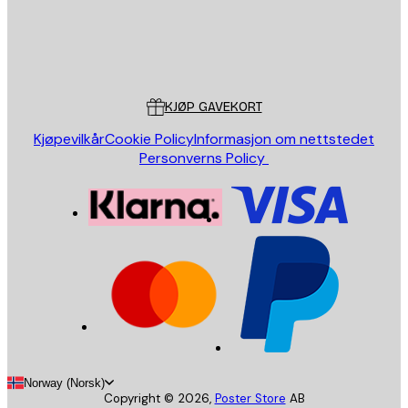
Butikk
Poster Store
Kundeservice
KJØP GAVEKORT
Kjøpevilkår
Cookie Policy
Informasjon om nettstedet
Personverns Policy
Norway (Norsk)
Copyright ©
2026
,
Poster Store
AB