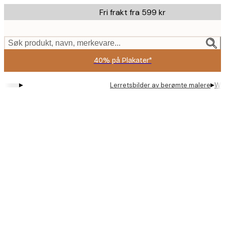
Skip
Fri frakt fra 599 kr
to
main
content.
Søk produkt, navn, merkevare...
40% på Plakater*
▸
▸
Lerretsbilder av berømte malere
Wil