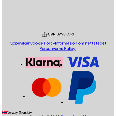
Butikk
Poster Store
Kundeservice
KJØP GAVEKORT
Kjøpevilkår
Cookie Policy
Informasjon om nettstedet
Personverns Policy
Norway (Norsk)