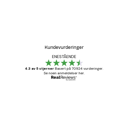
Kundevurderinger
ENESTÅENDE
4.3 av 5 stjerner
Basert på 70924 vurderinger.
Se noen anmeldelser her.
Verifisert kjøper
Kundevurderinger
Fine plakater, rammen var også fin.
4 feb