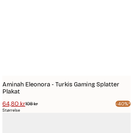
Product
images
Aminah Eleonora - Turkis Gaming Splatter
Plakat
64,80 kr
108 kr
-40%*
Størrelse