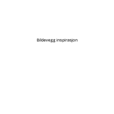
-40%*
pende Gult Graffiti Smil Plakat
Sommermorgen Poster
Fra 64,80 kr
108 kr
Bildevegg inspirasjon