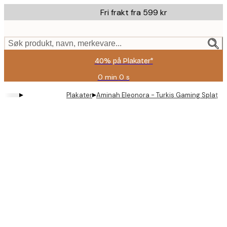
Skip
Fri frakt fra 599 kr
to
main
content.
Søk produkt, navn, merkevare...
40% på Plakater*
0 min
0 s
Gyldig
til
▸
▸
Plakater
Aminah Eleonora - Turkis Gaming Splatter
og
med:
2026-
08-
09