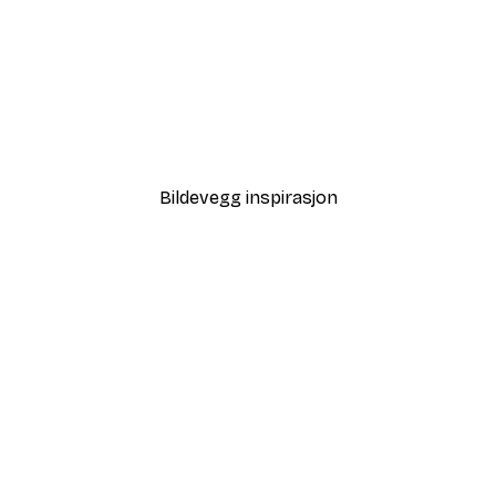
-40%*
ggen Poster
Justyna Jaszke - Livlig K
Fra 64,80 kr
108 kr
Bildevegg inspirasjon