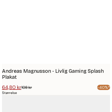
Product
images
Andreas Magnusson - Livlig Gaming Splash
Plakat
64,80 kr
108 kr
-40%*
Størrelse