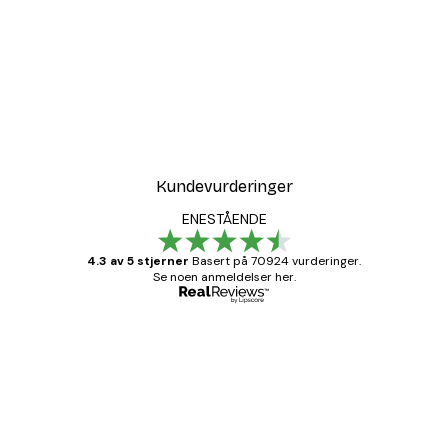
Kundevurderinger
ENESTÅENDE
4.3 av 5 stjerner
Basert på 70924 vurderinger.
Se noen anmeldelser her.
Verifisert kjøper
Kundevurderinger
Fine plakater, rammen var også fin.