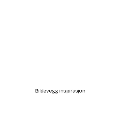
-40%*
Tåkete Soloppgang Plakat
Fra 64,80 kr
108 kr
Bildevegg inspirasjon