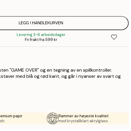
1
156,
LEGG I HANDLEKURVEN
Levering 3-6 arbeidsdager
202,
Fri frakt fra 599 kr
287,
sten "GAME OVER" og en tegning av en spillkontroller.
kstaver med blå og rød kant, og går i nyanser av svart og
remium papir
Rammer av høyeste kvalitet
sh.
med krystallklart akrylglass.