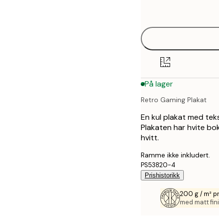
options
30x40 cm
40x50 cm
50x70 cm
På lager
70x100 cm
Retro Gaming Plakat
En kul plakat med tek
Plakaten har hvite bo
hvitt.
Ramme ikke inkludert.
PS53820-4
Prishistorikk
200 g / m² p
med matt fini