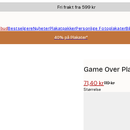
Fri frakt fra 599 kr
ilbud
Bestselgere
Nyheter
Plakatpakker
Personlige Fotoplakater
B
40% på Plakater*
Game Over Pl
71,40 kr
119 kr
Størrelse