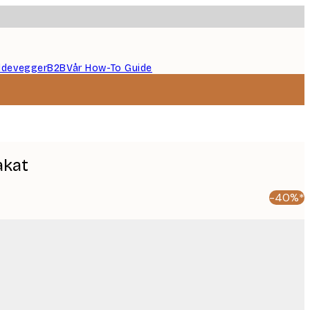
ildevegger
B2B
Vår How-To Guide
akat
-40%*