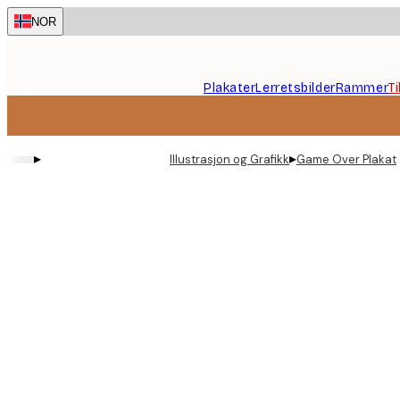
Skip
NOR
to
main
content.
Plakater
Lerretsbilder
Rammer
T
▸
▸
Illustrasjon og Grafikk
Game Over Plakat