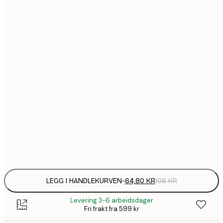
64,
21x30 cm
1
30x40 cm
149,
40x50 cm
1
50x70 cm
2
70x100 cm
Frame
options
LEGG I HANDLEKURVEN
-
64,80 KR
108 KR
Levering 3-6 arbeidsdager
Fri frakt fra 599 kr