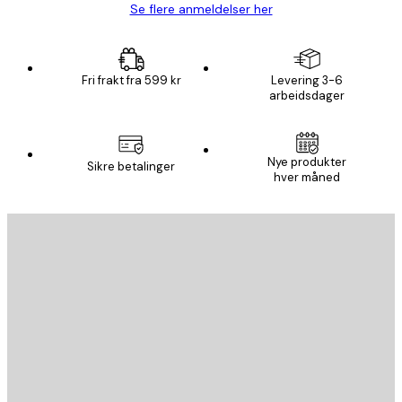
Se flere anmeldelser her
Fri frakt fra 599 kr
Levering 3-6
arbeidsdager
Nye produkter
Sikre betalinger
hver måned
E-mail
SEND