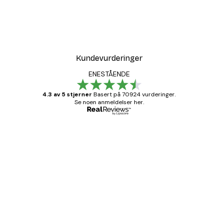
Kundevurderinger
ENESTÅENDE
4.3 av 5 stjerner
Basert på 70924 vurderinger.
Se noen anmeldelser her.
Verifisert kjøper
Kundevurderinger
Fine plakater, rammen var også fin.
4 feb
Carina R