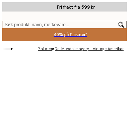
Skip
Fri frakt fra 599 kr
to
main
content.
Søk produkt, navn, merkevare...
40% på Plakater*
▸
▸
Plakater
Del Mundo Imagery - Vintage Amerikansk 