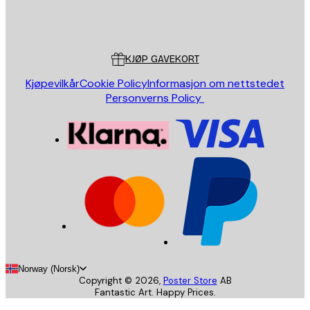
Butikk
Poster Store
Kundeservice
KJØP GAVEKORT
Kjøpevilkår
Cookie Policy
Informasjon om nettstedet
Personverns Policy
Norway (Norsk)
Copyright ©
2026
,
Poster Store
AB
Fantastic Art. Happy Prices.