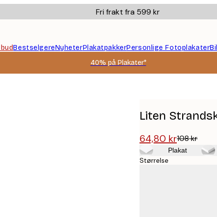
Fri frakt fra 599 kr
ilbud
Bestselgere
Nyheter
Plakatpakker
Personlige Fotoplakater
B
40% på Plakater*
Liten Strands
64,80 kr
108 kr
Plakat
Størrelse