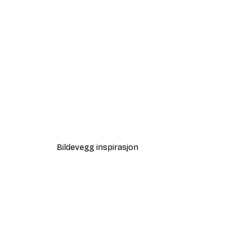
-40%*
Sjøstjerne og Skjell Poster
Fra 64,80 kr
108 kr
Bildevegg inspirasjon