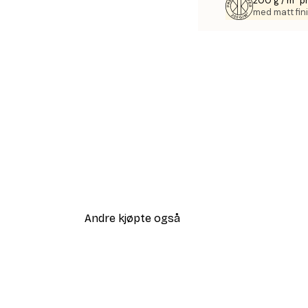
200 g / m² p
med matt fini
Andre kjøpte også