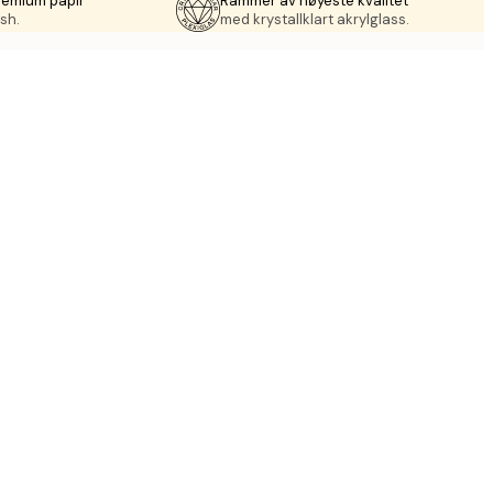
remium papir
Rammer av høyeste kvalitet
sh.
med krystallklart akrylglass.