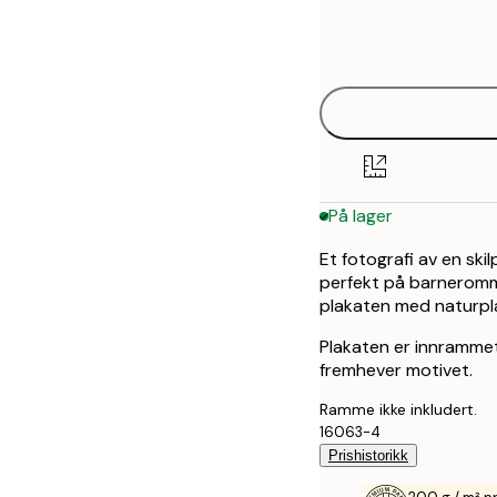
Frame
21x30 cm
options
30x40 cm
40x50 cm
50x50 cm
På lager
50x70 cm
Et fotografi av en sk
70x100 cm
perfekt på barneromme
plakaten med naturpla
Plakaten er innrammet
fremhever motivet.
Ramme ikke inkludert.
16063-4
Prishistorikk