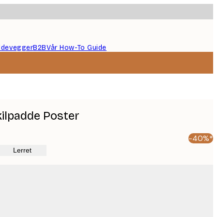
ildevegger
B2B
Vår How-To Guide
kilpadde Poster
-40%*
Lerret