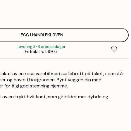
64,
1
149,
LEGG I HANDLEKURVEN
Levering 3-6 arbeidsdager
149,
Fri frakt fra 599 kr
1
plakat av en rosa varebil med surfebrett på taket, som står
2
er og havet i bakgrunnen. Pynt veggen din med
er for å gi god stemning hjemme.
 av en trykt hvit kant, som gir bildet mer dybde og