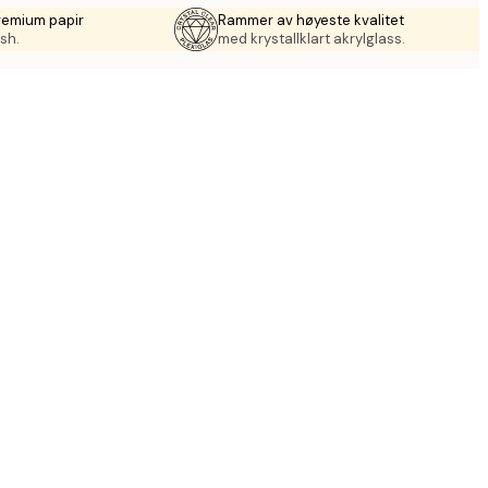
remium papir
Rammer av høyeste kvalitet
sh.
med krystallklart akrylglass.