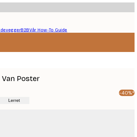
ildevegger
B2B
Vår How-To Guide
f Van Poster
-40%*
Lerret