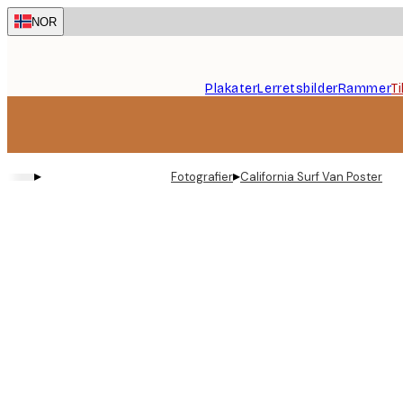
Skip
NOR
to
main
content.
Plakater
Lerretsbilder
Rammer
T
▸
▸
Fotografier
California Surf Van Poster