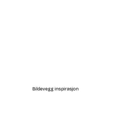
-40%*
Liten Strandskilpadde Poster
Fra 64,80 kr
108 kr
Bildevegg inspirasjon