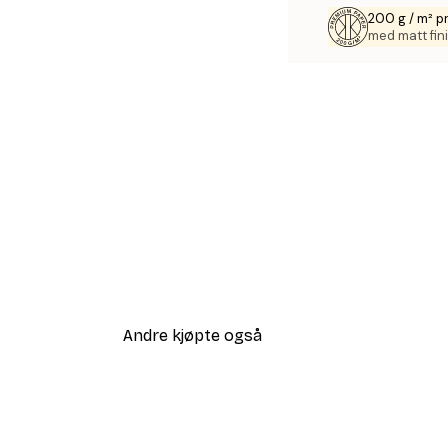
200 g / m² p
med matt fini
Andre kjøpte også