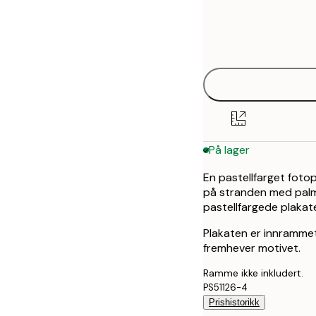
Frame
21x30 cm
options
30x40 cm
40x50 cm
50x50 cm
På lager
50x70 cm
En pastellfarget foto
70x100 cm
på stranden med palm
pastellfargede plakat
Plakaten er innrammet
fremhever motivet.
Ramme ikke inkludert.
PS51126-4
Prishistorikk