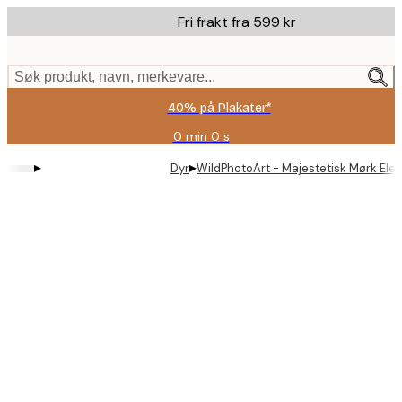
Skip
Fri frakt fra 599 kr
to
main
content.
Søk produkt, navn, merkevare...
40% på Plakater*
0 min
0 s
Gyldig
til
▸
▸
Dyr
WildPhotoArt - Majestetisk Mørk Elef
og
med:
2026-
08-
09