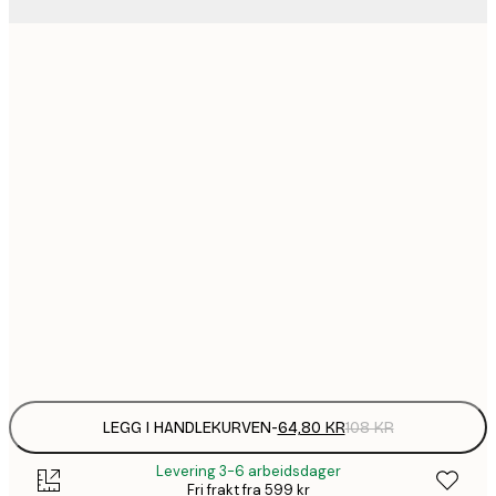
64,
21x30 cm
1
30x40 cm
149,
40x50 cm
1
50x70 cm
2
70x100 cm
Frame
options
LEGG I HANDLEKURVEN
-
64,80 KR
108 KR
Levering 3-6 arbeidsdager
Fri frakt fra 599 kr