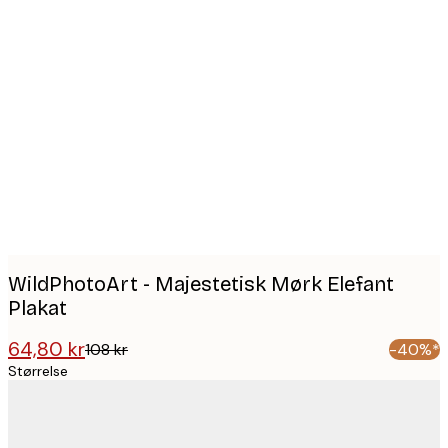
Product
images
WildPhotoArt - Majestetisk Mørk Elefant
Plakat
64,80 kr
108 kr
-40%*
Størrelse