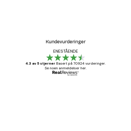
Kundevurderinger
ENESTÅENDE
4.3 av 5 stjerner
Basert på 70924 vurderinger.
Se noen anmeldelser her.
Verifisert kjøper
Kundevurderinger
Fine plakater, rammen var også fin.
4 feb
Carina R