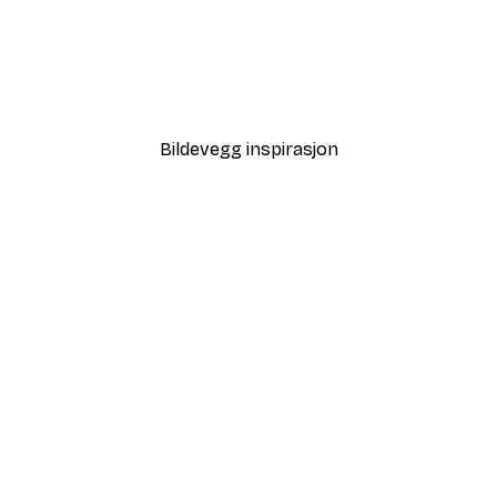
-40%*
Coco Poster
Fra 64,80 kr
108 kr
Bildevegg inspirasjon