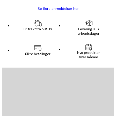
Se flere anmeldelser her
Fri frakt fra 599 kr
Levering 3-6
arbeidsdager
Nye produkter
Sikre betalinger
hver måned
E-mail
SEND