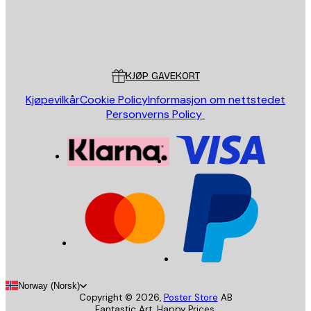
Butikk
Poster Store
Kundeservice
KJØP GAVEKORT
Kjøpevilkår
Cookie Policy
Informasjon om nettstedet
Personverns Policy
Norway (Norsk)
Copyright ©
2026
,
Poster Store
AB
Fantastic Art. Happy Prices.