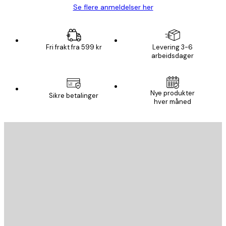
Se flere anmeldelser her
Fri frakt fra 599 kr
Levering 3-6
arbeidsdager
Nye produkter
Sikre betalinger
hver måned
E-mail
SEND