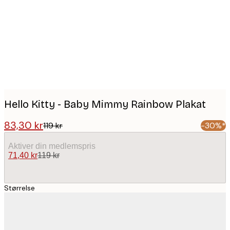
images
Hello Kitty - Baby Mimmy Rainbow Plakat
83,30 kr
119 kr
-30%*
Aktiver din medlemspris
71,40 kr
119 kr
Størrelse