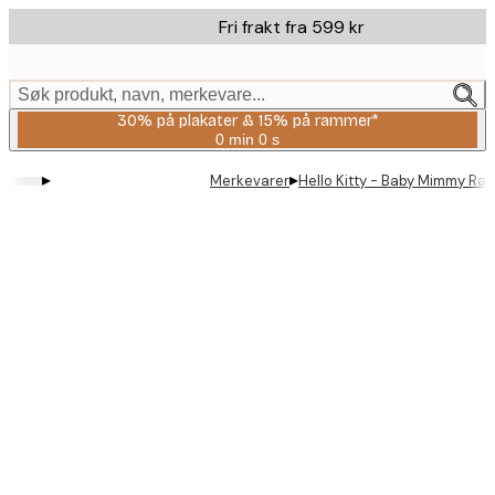
Skip
Fri frakt fra 599 kr
to
main
content.
Søk produkt, navn, merkevare...
30% på plakater & 15% på rammer*
0 min
0 s
Gyldig
til
▸
▸
Merkevarer
Hello Kitty - Baby Mimmy Ra
og
med:
2026-
08-
06
Product