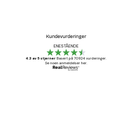
Kundevurderinger
ENESTÅENDE
4.3 av 5 stjerner
Basert på 70924 vurderinger.
Se noen anmeldelser her.
Verifisert kjøper
Kundevurderinger
Fine plakater, rammen var også fin.
4 feb
Carina R