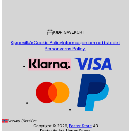
Butikk
Poster Store
Kundeservice
KJØP GAVEKORT
Kjøpevilkår
Cookie Policy
Informasjon om nettstedet
Personverns Policy
Norway (Norsk)
Copyright ©
2026
,
Poster Store
AB
Fantastic Art. Happy Prices.