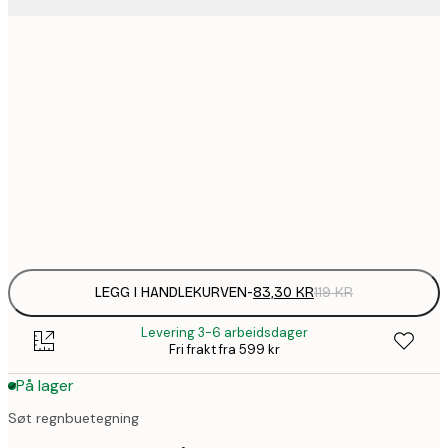
83,
21x30 cm
136,
30x40 cm
235,
50x70 cm
Frame
options
LEGG I HANDLEKURVEN
-
83,30 KR
119 KR
Levering 3-6 arbeidsdager
Fri frakt fra 599 kr
På lager
Søt regnbuetegning