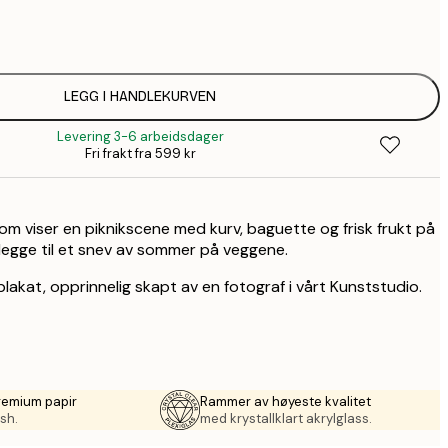
1
1
LEGG I HANDLEKURVEN
Levering 3-6 arbeidsdager
Fri frakt fra 599 kr
om viser en piknikscene med kurv, baguette og frisk frukt på
 legge til et snev av sommer på veggene.
plakat, opprinnelig skapt av en fotograf i vårt Kunststudio.
remium papir
Rammer av høyeste kvalitet
sh.
med krystallklart akrylglass.