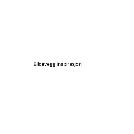
-70%
Outlet
Lavender field tree Poster
Fra 32,40 kr
108 kr
Bildevegg inspirasjon