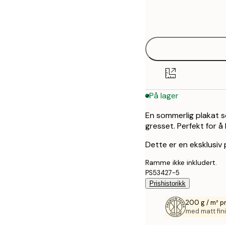
Frame
30x40 cm
options
50x70 cm
På lager
En sommerlig plakat s
gresset. Perfekt for å
Dette er en eksklusiv 
Ramme ikke inkludert.
PS53427-5
Prishistorikk
200 g / m² p
med matt fini