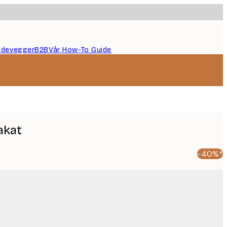
ildevegger
B2B
Vår How-To Guide
akat
-40%*