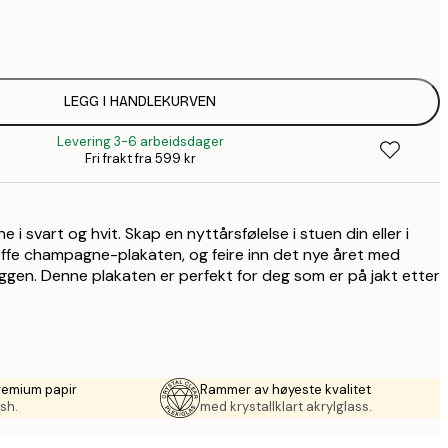
32,
58,
94,
LEGG I HANDLEKURVEN
Levering 3-6 arbeidsdager
Fri frakt fra 599 kr
i svart og hvit. Skap en nyttårsfølelse i stuen din eller i
fe champagne-plakaten, og feire inn det nye året med
gen. Denne plakaten er perfekt for deg som er på jakt etter
remium papir
Rammer av høyeste kvalitet
sh.
med krystallklart akrylglass.