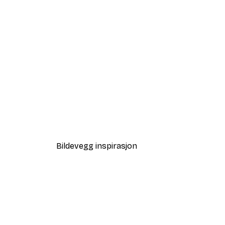
-40%*
Prada Marfa Poster
Fra 38,67 kr
64,45 kr
Bildevegg inspirasjon