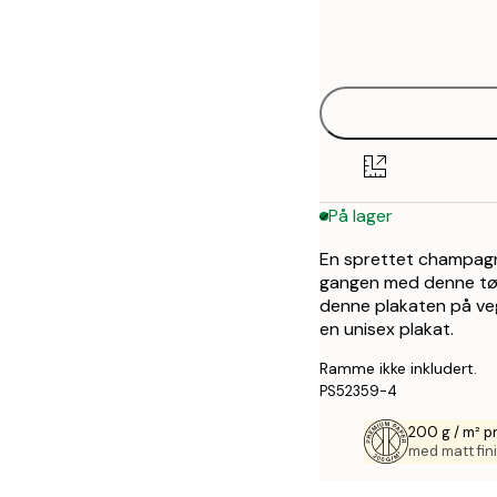
Frame
21x30 cm
options
30x40 cm
50x70 cm
På lager
En sprettet champagne 
gangen med denne tøf
denne plakaten på veg
en unisex plakat.
Ramme ikke inkludert.
PS52359-4
200 g / m² p
med matt fini