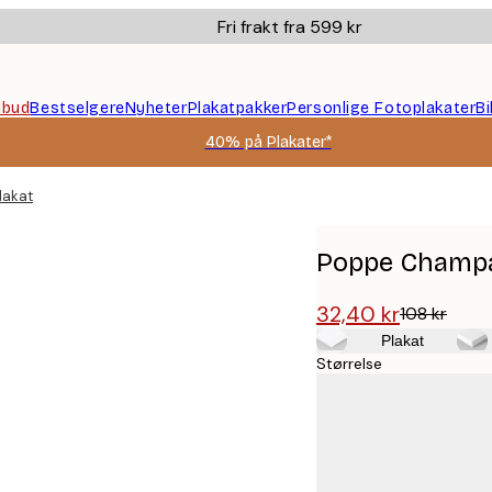
Fri frakt fra 599 kr
ilbud
Bestselgere
Nyheter
Plakatpakker
Personlige Fotoplakater
B
40% på Plakater*
lakat
Poppe Champa
32,40 kr
108 kr
Plakat
Størrelse