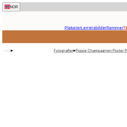
Skip
NOR
to
main
content.
Plakater
Lerretsbilder
Rammer
T
▸
▸
Fotografier
Poppe Champagnen Poster P