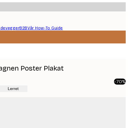
ildevegger
B2B
Vår How-To Guide
gnen Poster Plakat
-70%
Lerret