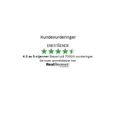
Kundevurderinger
ENESTÅENDE
4.3 av 5 stjerner
Basert på 70924 vurderinger.
Se noen anmeldelser her.
Verifisert kjøper
Kundevurderinger
Fine plakater, rammen var også fin.
4 feb
Carina R