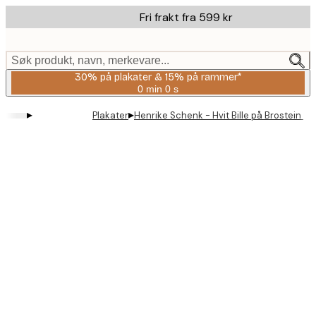
Skip
Fri frakt fra 599 kr
to
main
content.
Søk produkt, navn, merkevare...
30% på plakater & 15% på rammer*
0 min
0 s
Gyldig
til
▸
▸
Plakater
Henrike Schenk - Hvit Bille på Brostein Pl
og
med:
2026-
08-
06