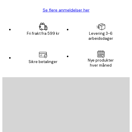
Se flere anmeldelser her
Fri frakt fra 599 kr
Levering 3-6
arbeidsdager
Nye produkter
Sikre betalinger
hver måned
E-mail
SEND