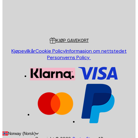
Butikk
Poster Store
Kundeservice
KJØP GAVEKORT
Kjøpevilkår
Cookie Policy
Informasjon om nettstedet
Personverns Policy
Norway (Norsk)