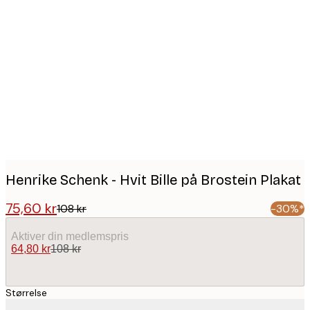
Product
images
Henrike Schenk - Hvit Bille på Brostein Plakat
75,60 kr
108 kr
-30%*
Aktiver din medlemspris
64,80 kr
108 kr
Størrelse