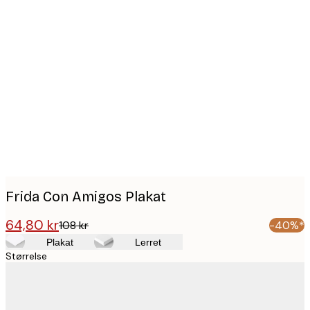
Product
images
Frida Con Amigos Plakat
64,80 kr
108 kr
-40%*
Plakat
Lerret
Størrelse