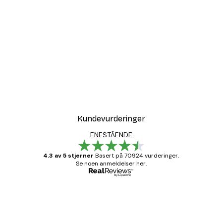
Kundevurderinger
ENESTÅENDE
4.3 av 5 stjerner
Basert på 70924 vurderinger.
Se noen anmeldelser her.
Verifisert kjøper
Kundevurderinger
Fine plakater, rammen var også fin.