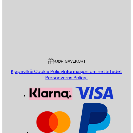
E-mail
SEND
Butikk
Poster Store
Kundeservice
KJØP GAVEKORT
Kjøpevilkår
Cookie Policy
Informasjon om nettstedet
Personverns Policy