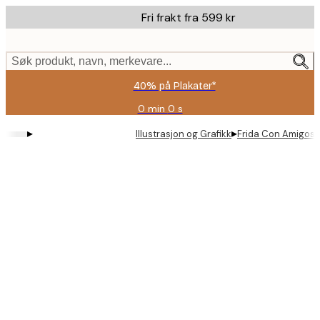
Skip
Fri frakt fra 599 kr
to
main
content.
Søk produkt, navn, merkevare...
40% på Plakater*
0 min
0 s
Gyldig
til
▸
▸
Illustrasjon og Grafikk
Frida Con Amigos 
og
med:
2026-
08-
09