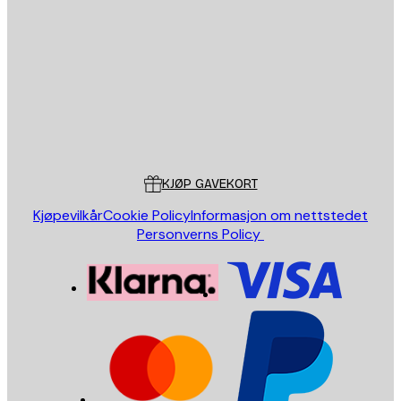
E-mail
SEND
Butikk
Poster Store
Kundeservice
KJØP GAVEKORT
Kjøpevilkår
Cookie Policy
Informasjon om nettstedet
Personverns Policy