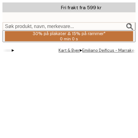
Skip
Fri frakt fra 599 kr
to
main
content.
Søk produkt, navn, merkevare...
30% på plakater & 15% på rammer*
0 min
0 s
Gyldig
til
▸
▸
Kart & Byer
Emiliano Deificus - Marrakec
og
med:
2026-
08-
06