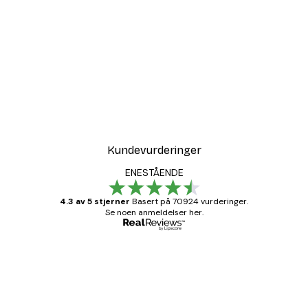
Kundevurderinger
ENESTÅENDE
4.3 av 5 stjerner
Basert på 70924 vurderinger.
Se noen anmeldelser her.
Verifisert kjøper
Kundevurderinger
Fine plakater, rammen var også fin.