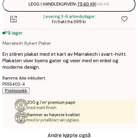
LEGG I HANDLEKURVEN
-
75,60 KR
108 KR
Levering 3-6 arbeidsdager
Fri frakt fra 599 kr
På lager
Marrakesh Bykart Plakat
En stilren plakat med et kart av Marrakech i svart-hvitt.
Plakaten viser byens gater og veier med en enkel og
moderne design.
Ramme ikke inkludert.
PS55402-4
Prishistorikk
200 g / m² premium papir
med matt finish.
Rammer av høyeste kvalitet
med krystallklart akrylglass.
Andre kjøpte også