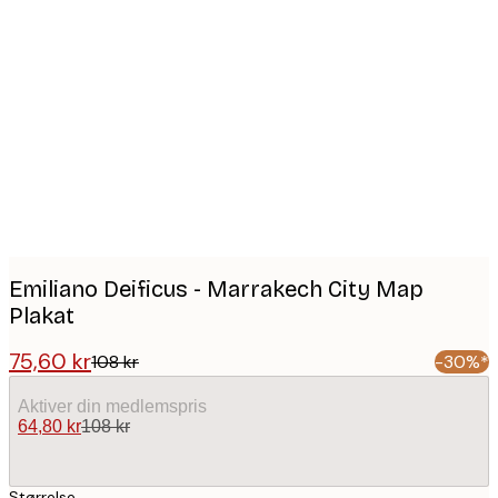
Product
images
Emiliano Deificus - Marrakech City Map
Plakat
75,60 kr
108 kr
-30%*
Aktiver din medlemspris
64,80 kr
108 kr
Størrelse