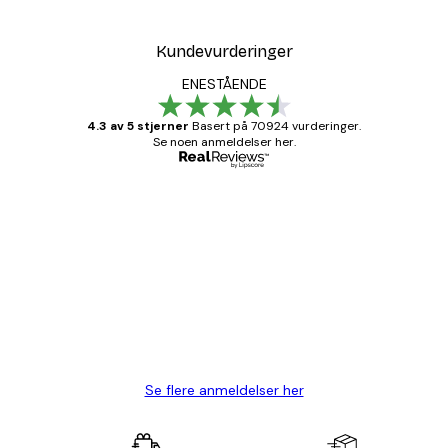
Kundevurderinger
ENESTÅENDE
4.3 av 5 stjerner
Basert på 70924 vurderinger.
Se noen anmeldelser her.
Verifisert kjøper
Kundevurderinger
Fine plakater, rammen var også fin.
4 feb
Carina R
Se flere anmeldelser her