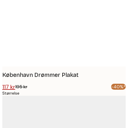
Product
images
København Drømmer Plakat
117 kr
195 kr
-40%*
Størrelse