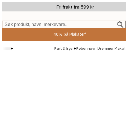
Skip
Fri frakt fra 599 kr
to
main
content.
Søk produkt, navn, merkevare...
40% på Plakater*
▸
▸
Kart & Byer
København Drømmer Plakat