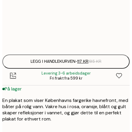
1
30x40 cm
1
50x70 cm
Frame
options
LEGG I HANDLEKURVEN
-
117 KR
195 KR
Levering 3-6 arbeidsdager
Fri frakt fra 599 kr
På lager
En plakat som viser Københavns fargerike havnefront, med
båter på rolig vann. Vakre hus i rosa, oransje, blått og gult
skaper refleksjoner i vannet, og gjør dette til en perfekt
plakat for ethvert rom.