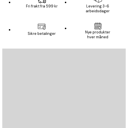
Fri frakt fra 599 kr
Levering 3-6
arbeidsdager
Nye produkter
Sikre betalinger
hver måned
E-mail
SEND
Butikk
Poster Store
Kundeservice