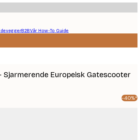
ildevegger
B2B
Vår How-To Guide
 - Sjarmerende Europeisk Gatescooter
-40%*