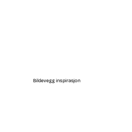
-40%*
Leopard Poster
Fra 117 kr
195 kr
Bildevegg inspirasjon