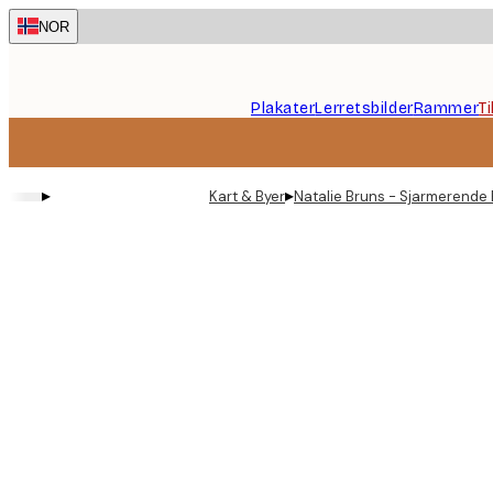
Skip
NOR
to
main
content.
Plakater
Lerretsbilder
Rammer
T
▸
▸
Kart & Byer
Natalie Bruns - Sjarmerende