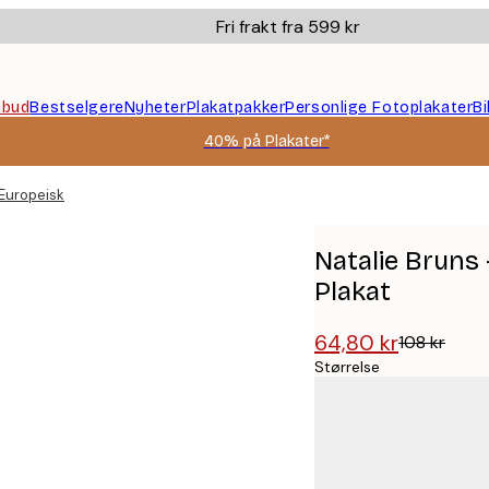
Fri frakt fra 599 kr
ilbud
Bestselgere
Nyheter
Plakatpakker
Personlige Fotoplakater
B
40% på Plakater*
 Europeisk Gatescooter Plakat
Natalie Bruns
Plakat
64,80 kr
108 kr
Størrelse