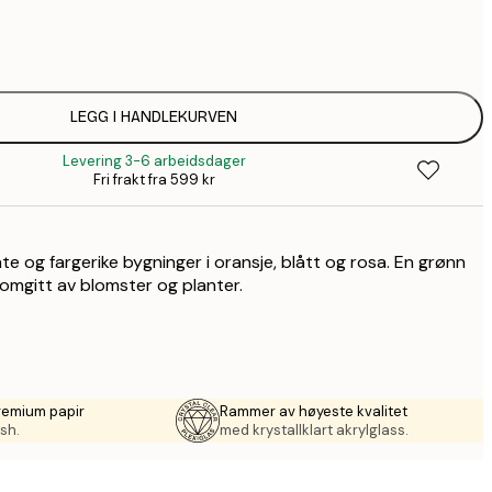
64,
1
149,
LEGG I HANDLEKURVEN
Levering 3-6 arbeidsdager
1
Fri frakt fra 599 kr
2
e og fargerike bygninger i oransje, blått og rosa. En grønn
 omgitt av blomster og planter.
remium papir
Rammer av høyeste kvalitet
sh.
med krystallklart akrylglass.