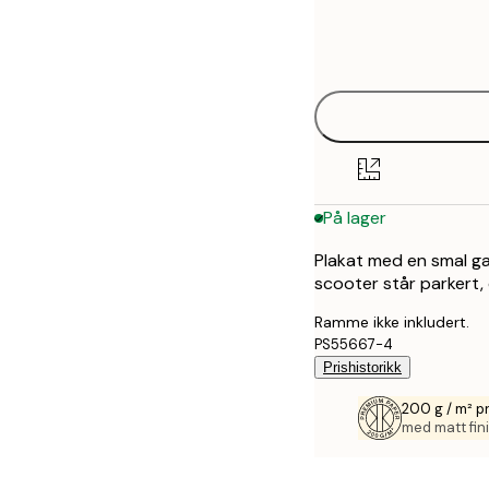
Frame
21x30 cm
options
30x40 cm
40x50 cm
50x70 cm
På lager
70x100 cm
Plakat med en smal gat
scooter står parkert,
Ramme ikke inkludert.
PS55667-4
Prishistorikk
200 g / m² p
med matt fini