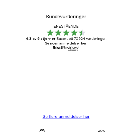
Kundevurderinger
ENESTÅENDE
4.3 av 5 stjerner
Basert på 70924 vurderinger.
Se noen anmeldelser her.
Verifisert kjøper
Kundevurderinger
Fine plakater, rammen var også fin.
4 feb
Carina R
Se flere anmeldelser her