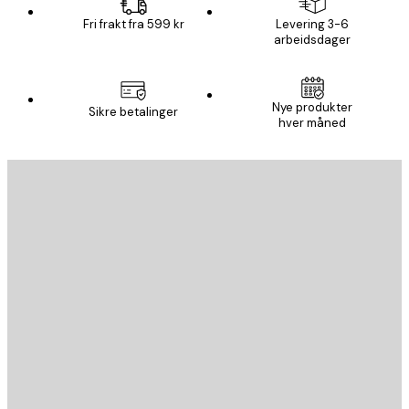
Fri frakt fra 599 kr
Levering 3-6
arbeidsdager
Nye produkter
Sikre betalinger
hver måned
E-mail
SEND
Butikk
Poster Store
Kundeservice