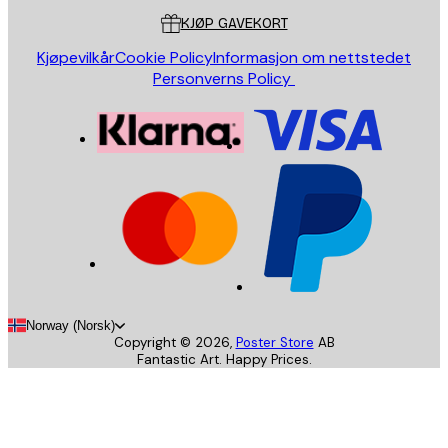
KJØP GAVEKORT
Kjøpevilkår
Cookie Policy
Informasjon om nettstedet
Personverns Policy
Norway (Norsk)
Copyright ©
2026
,
Poster Store
AB
Fantastic Art. Happy Prices.