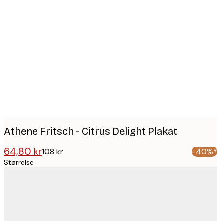
Product
images
Athene Fritsch - Citrus Delight Plakat
64,80 kr
108 kr
-40%*
Størrelse