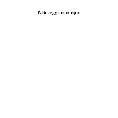
Fra 64,80 kr
108 kr
Bildevegg inspirasjon