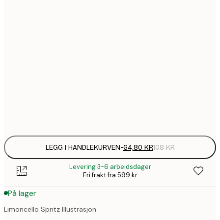
64,
21x30 cm
1
30x40 cm
1
50x70 cm
2
70x100 cm
Frame
options
LEGG I HANDLEKURVEN
-
64,80 KR
108 KR
Levering 3-6 arbeidsdager
Fri frakt fra 599 kr
På lager
Limoncello Spritz Illustrasjon