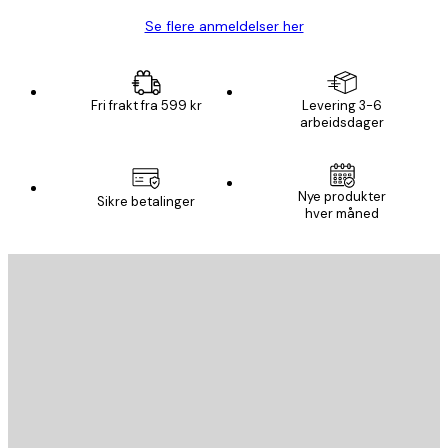
Se flere anmeldelser her
Fri frakt fra 599 kr
Levering 3-6
arbeidsdager
Nye produkter
Sikre betalinger
hver måned
E-mail
SEND