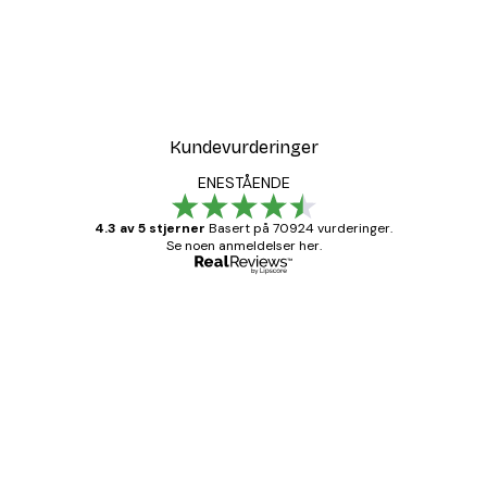
Kundevurderinger
ENESTÅENDE
4.3 av 5 stjerner
Basert på 70924 vurderinger.
Se noen anmeldelser her.
Verifisert kjøper
Kundevurderinger
Fine plakater, rammen var også fin.
4 feb
Carina R