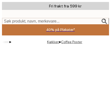
Skip
Fri frakt fra 599 kr
to
main
content.
Søk produkt, navn, merkevare...
40% på Plakater*
▸
▸
Kjøkken
Coffee Poster