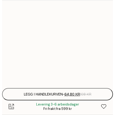
64,
21x30 cm
1
30x40 cm
149,
40x50 cm
149,
50x50 cm
2
70x100 cm
Frame
options
LEGG I HANDLEKURVEN
-
64,80 KR
108 KR
Levering 3-6 arbeidsdager
Fri frakt fra 599 kr