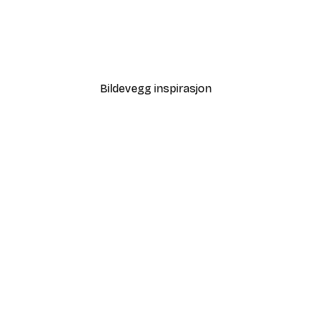
-40%*
Skog Foss Poster
Fra 64,80 kr
108 kr
Bildevegg inspirasjon