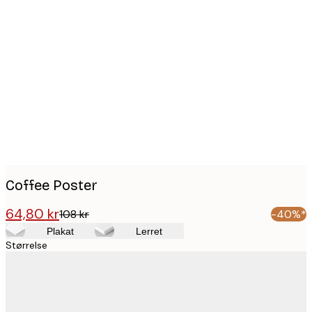
Product
images
Coffee Poster
64,80 kr
108 kr
-40%*
Plakat
Lerret
Størrelse