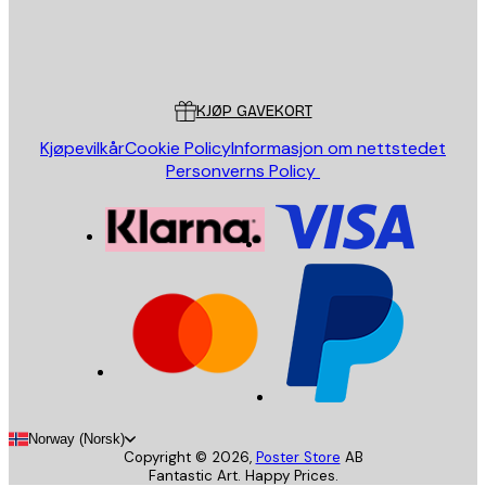
Butikk
Poster Store
Kundeservice
KJØP GAVEKORT
Kjøpevilkår
Cookie Policy
Informasjon om nettstedet
Personverns Policy
Norway (Norsk)
Copyright ©
2026
,
Poster Store
AB
Fantastic Art. Happy Prices.