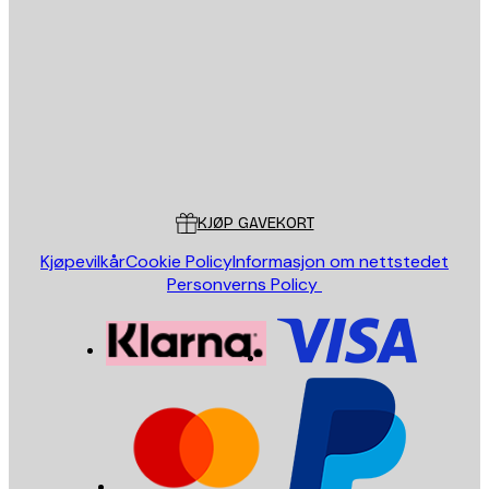
E-mail
SEND
Butikk
Poster Store
Kundeservice
KJØP GAVEKORT
Kjøpevilkår
Cookie Policy
Informasjon om nettstedet
Personverns Policy