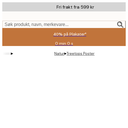
Skip
Fri frakt fra 599 kr
to
main
content.
Søk produkt, navn, merkevare...
40% på Plakater*
0 min
0 s
Gyldig
til
▸
▸
Natur
Treetops Poster
og
med:
2026-
08-
09