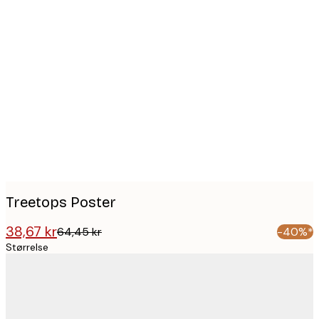
Product
images
Treetops Poster
38,67 kr
64,45 kr
-40%*
Størrelse