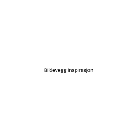
-70%
Outlet
ygende Fugler No2 Plakat
Tåke Eng Tre Poster
Fra 32,40 kr
108 kr
Bildevegg inspirasjon