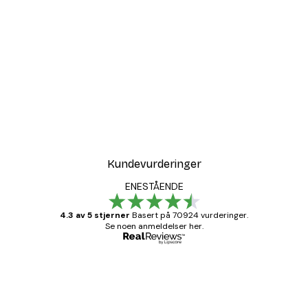
Kundevurderinger
ENESTÅENDE
4.3 av 5 stjerner
Basert på 70924 vurderinger.
Se noen anmeldelser her.
Verifisert kjøper
Kundevurderinger
Fine plakater, rammen var også fin.