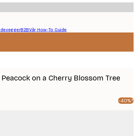
ildevegger
B2B
Vår How-To Guide
 Peacock on a Cherry Blossom Tree
-40%*