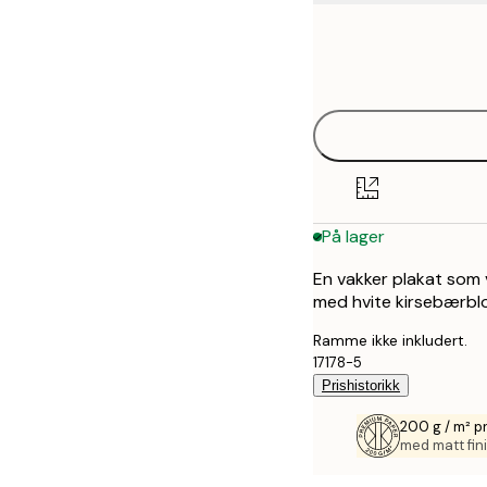
Frame
30x40 cm
options
50x70 cm
På lager
En vakker plakat som 
med hvite kirsebærblo
Ramme ikke inkludert.
17178-5
Prishistorikk
200 g / m² p
med matt fini