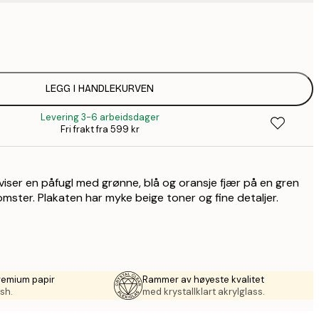
1
1
LEGG I HANDLEKURVEN
Levering 3-6 arbeidsdager
Fri frakt fra 599 kr
viser en påfugl med grønne, blå og oransje fjær på en gren
mster. Plakaten har myke beige toner og fine detaljer.
remium papir
Rammer av høyeste kvalitet
sh.
med krystallklart akrylglass.