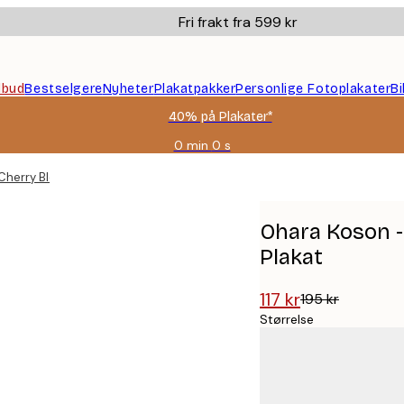
Fri frakt fra 599 kr
ilbud
Bestselgere
Nyheter
Plakatpakker
Personlige Fotoplakater
B
40% på Plakater*
0 min
0 s
Gyldig
til
Cherry Blossom Tree Plakat
og
med:
2026-
Ohara Koson -
08-
09
Plakat
117 kr
195 kr
Størrelse