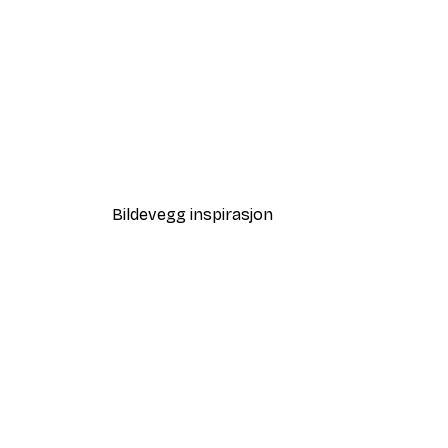
-40%*
Sunlight Reed Poster
Fra 64,80 kr
108 kr
Bildevegg inspirasjon