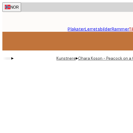
Skip
NOR
to
main
content.
Plakater
Lerretsbilder
Rammer
T
▸
▸
Kunstnere
Ohara Koson - Peacock on a 