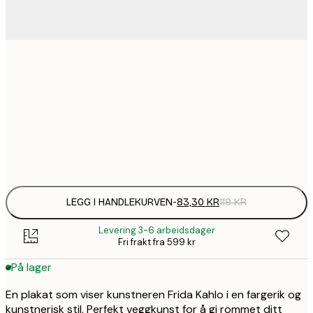
83,
21x30 cm
136,
30x40 cm
Frame
options
LEGG I HANDLEKURVEN
-
83,30 KR
119 KR
Levering 3-6 arbeidsdager
Fri frakt fra 599 kr
På lager
En plakat som viser kunstneren Frida Kahlo i en fargerik og
kunstnerisk stil. Perfekt veggkunst for å gi rommet ditt