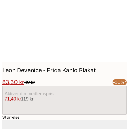
Product
images
Leon Devenice - Frida Kahlo Plakat
83,30 kr
119 kr
-30%*
Aktiver din medlemspris
71,40 kr
119 kr
Størrelse