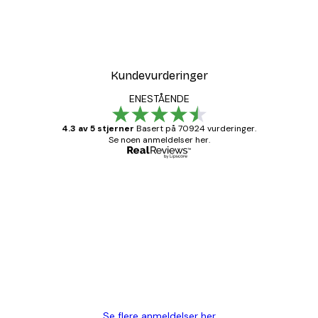
Kundevurderinger
ENESTÅENDE
4.3 av 5 stjerner
Basert på 70924 vurderinger.
Se noen anmeldelser her.
Verifisert kjøper
Kundevurderinger
Fine plakater, rammen var også fin.
4 feb
Carina R
Se flere anmeldelser her