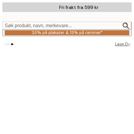
Skip
Fri frakt fra 599 kr
to
main
content.
Søk produkt, navn, merkevare...
30% på plakater & 15% på rammer*
▸
Leon Dev