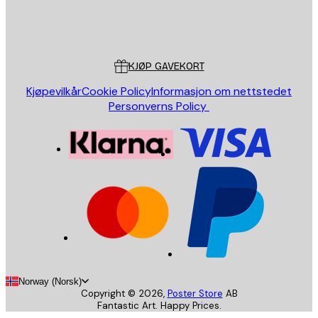
Butikk
Poster Store
Kundeservice
KJØP GAVEKORT
Kjøpevilkår
Cookie Policy
Informasjon om nettstedet
Personverns Policy
Norway (Norsk)
Copyright ©
2026
,
Poster Store
AB
Fantastic Art. Happy Prices.