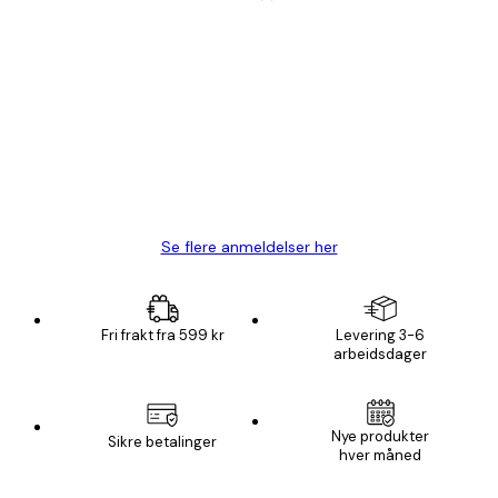
Verifisert kjøper
Kundevurderinger
Fine plakater, rammen var også fin.
4 feb
Carina R
Se flere anmeldelser her
Fri frakt fra 599 kr
Levering 3-6
arbeidsdager
Nye produkter
Sikre betalinger
hver måned