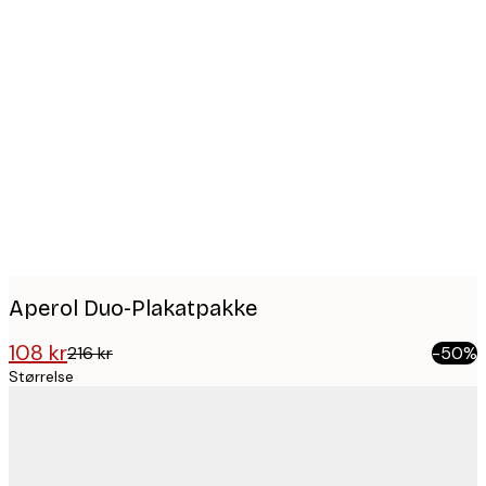
Product
images
Aperol Duo-Plakatpakke
108 kr
216 kr
-50%
Størrelse