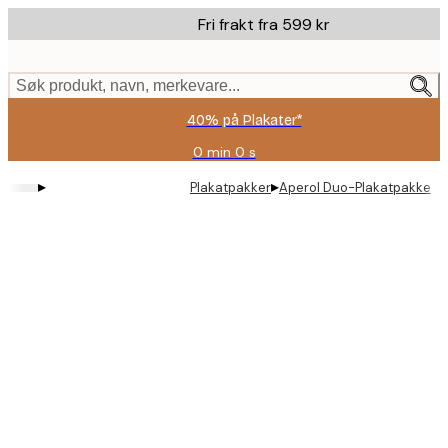
Skip
Fri frakt fra 599 kr
to
main
content.
Søk produkt, navn, merkevare...
40% på Plakater*
0 min
0 s
Gyldig
til
▸
▸
Plakatpakker
Aperol Duo-Plakatpakke
og
med:
2026-
08-
09