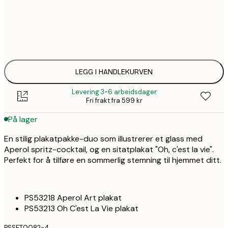
1
21x30 cm
1
30x40 cm
LEGG I HANDLEKURVEN
Levering 3-6 arbeidsdager
Fri frakt fra 599 kr
På lager
En stilig plakatpakke-duo som illustrerer et glass med
Aperol spritz-cocktail, og en sitatplakat "Oh, c'est la vie".
Perfekt for å tilføre en sommerlig stemning til hjemmet ditt.
PS53218 Aperol Art plakat
PS53213 Oh C'est La Vie plakat
PSSET0082-4