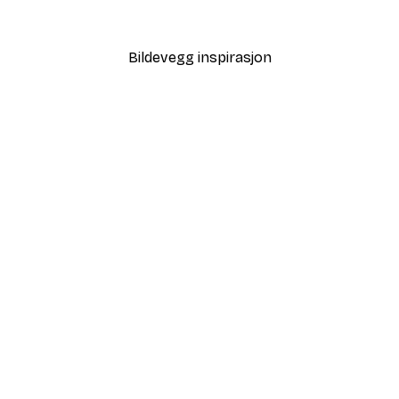
Fra 117 kr
195 kr
Bildevegg inspirasjon