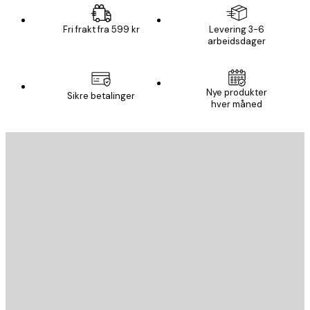
Fri frakt fra 599 kr
Levering 3-6
arbeidsdager
Nye produkter
Sikre betalinger
hver måned
E-mail
SEND
Butikk
Poster Store