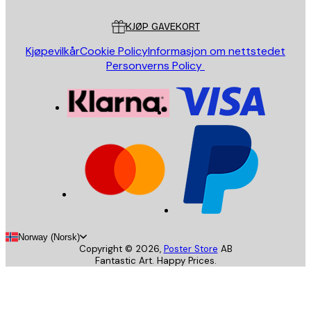
Kundeservice
KJØP GAVEKORT
Kjøpevilkår
Cookie Policy
Informasjon om nettstedet
Personverns Policy
Norway (Norsk)
Copyright ©
2026
,
Poster Store
AB
Fantastic Art. Happy Prices.