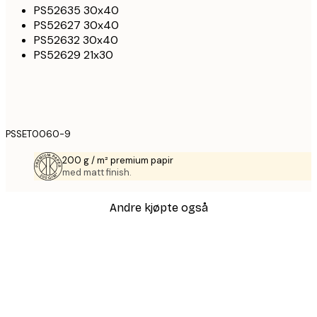
PS52635 30x40
PS52627 30x40
PS52632 30x40
PS52629 21x30
PSSET0060-9
200 g / m² premium papir
med matt finish.
Andre kjøpte også