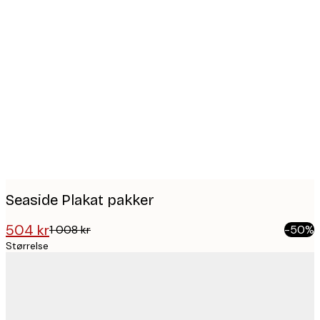
Product
images
Seaside Plakat pakker
504 kr
1 008 kr
-50%
Størrelse