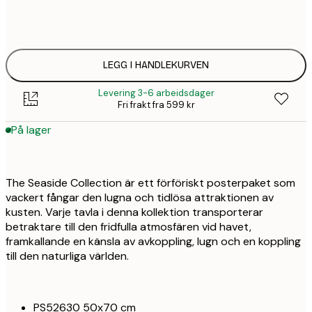
5
ONE SIZE
1 
LEGG I HANDLEKURVEN
Levering 3-6 arbeidsdager
Fri frakt fra 599 kr
På lager
The Seaside Collection är ett förföriskt posterpaket som
vackert fångar den lugna och tidlösa attraktionen av
kusten. Varje tavla i denna kollektion transporterar
betraktare till den fridfulla atmosfären vid havet,
framkallande en känsla av avkoppling, lugn och en koppling
till den naturliga världen.
PS52630 50x70 cm