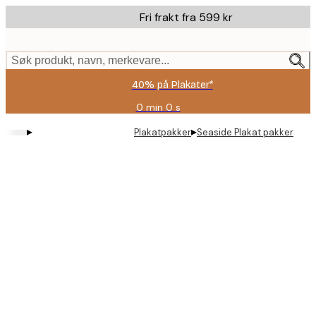
Skip
Fri frakt fra 599 kr
to
main
content.
Søk produkt, navn, merkevare...
40% på Plakater*
0 min
0 s
Gyldig
til
▸
▸
Plakatpakker
Seaside Plakat pakker
og
med:
2026-
08-
09