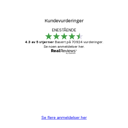
Kundevurderinger
ENESTÅENDE
4.3 av 5 stjerner
Basert på 70924 vurderinger.
Se noen anmeldelser her.
Verifisert kjøper
Kundevurderinger
Fine plakater, rammen var også fin.
4 feb
Carina R
Se flere anmeldelser her