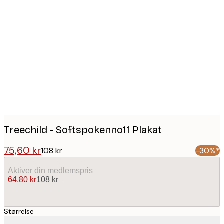
Product
images
Treechild - Softspokenno11 Plakat
75,60 kr
108 kr
-30%*
Aktiver din medlemspris
64,80 kr
108 kr
Størrelse