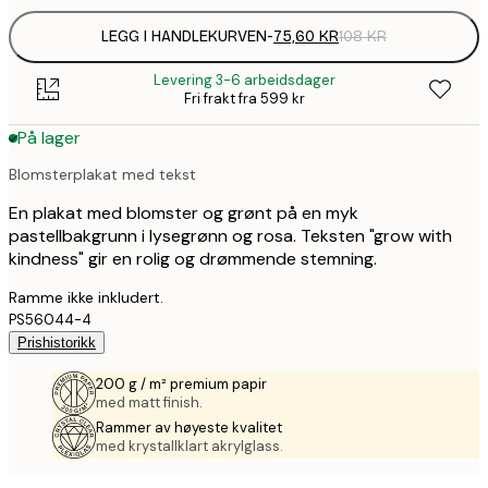
LEGG I HANDLEKURVEN
-
75,60 KR
108 KR
Levering 3-6 arbeidsdager
Fri frakt fra 599 kr
På lager
Blomsterplakat med tekst
En plakat med blomster og grønt på en myk
pastellbakgrunn i lysegrønn og rosa. Teksten "grow with
kindness" gir en rolig og drømmende stemning.
Ramme ikke inkludert.
PS56044-4
Prishistorikk
200 g / m² premium papir
med matt finish.
Rammer av høyeste kvalitet
med krystallklart akrylglass.