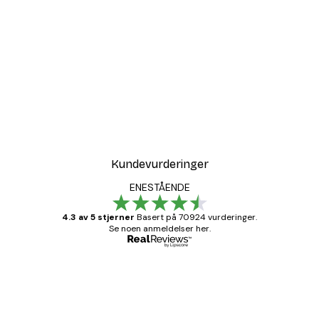
-30%*
r
Coco Poster
Fra 75,60 kr
108 kr
Kundevurderinger
ENESTÅENDE
4.3 av 5 stjerner
Basert på 70924 vurderinger.
Se noen anmeldelser her.
Verifisert kjøper
Kundevurderinger
Fine plakater, rammen var også fin.