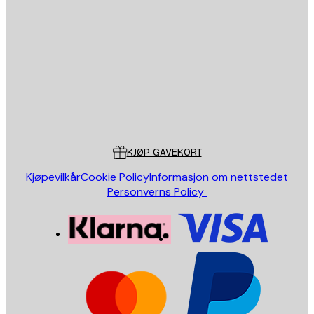
E-mail
SEND
Butikk
Poster Store
Kundeservice
KJØP GAVEKORT
Kjøpevilkår
Cookie Policy
Informasjon om nettstedet
Personverns Policy