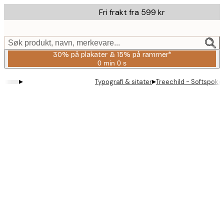
Skip
Fri frakt fra 599 kr
to
main
content.
Søk produkt, navn, merkevare...
30% på plakater & 15% på rammer*
0 min
0 s
Gyldig
til
▸
▸
Typografi & sitater
Treechild - Softspoke
og
med:
2026-
08-
06