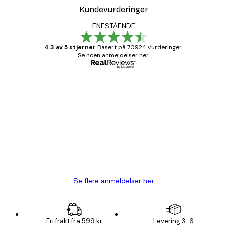
Kundevurderinger
ENESTÅENDE
4.3 av 5 stjerner
Basert på 70924 vurderinger.
Se noen anmeldelser her.
Verifisert kjøper
Kundevurderinger
Fine plakater, rammen var også fin.
4 feb
Carina R
Se flere anmeldelser her
Fri frakt fra 599 kr
Levering 3-6