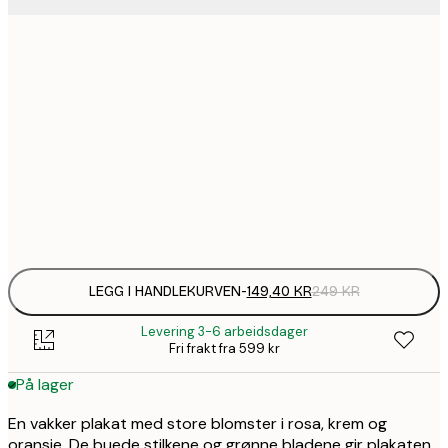
149,
40x50 cm
1
50x70 cm
2
70x100 cm
Frame
options
LEGG I HANDLEKURVEN
-
149,40 KR
249 KR
Levering 3-6 arbeidsdager
Fri frakt fra 599 kr
På lager
En vakker plakat med store blomster i rosa, krem og
oransje. De buede stilkene og grønne bladene gir plakaten