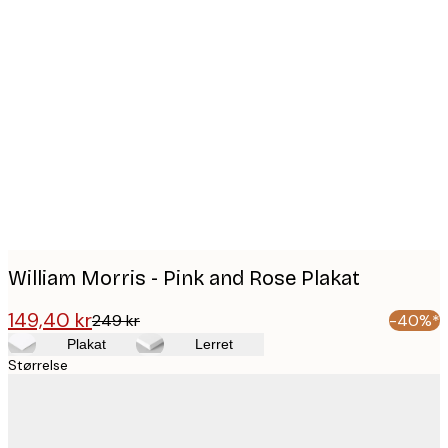
Product
images
William Morris - Pink and Rose Plakat
149,40 kr
249 kr
-40%*
Plakat
Lerret
Størrelse