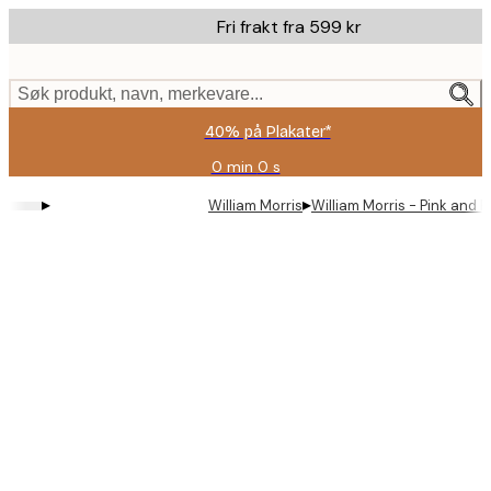
Skip
Fri frakt fra 599 kr
to
main
content.
Søk produkt, navn, merkevare...
40% på Plakater*
0 min
0 s
Gyldig
til
▸
▸
William Morris
William Morris - Pink and 
og
med:
2026-
08-
09