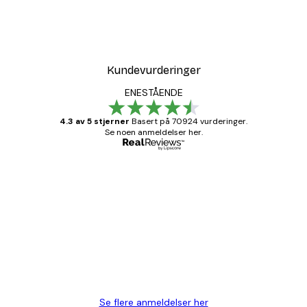
opphenget enkelt og enkelt både horisontalt og
vertikalt.
Kundevurderinger
ENESTÅENDE
4.3 av 5 stjerner
Basert på 70924 vurderinger.
Se noen anmeldelser her.
Verifisert kjøper
Kundevurderinger
Fine plakater, rammen var også fin.
4 feb
Carina R
Se flere anmeldelser her