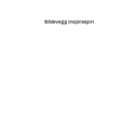
Fra 64,80 kr
108 kr
Bildevegg inspirasjon