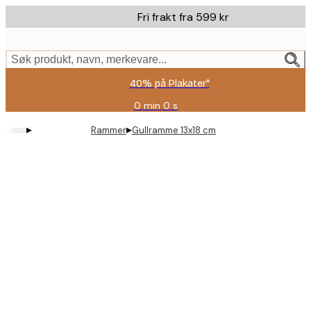
Skip
Fri frakt fra 599 kr
to
main
content.
Søk produkt, navn, merkevare...
40% på Plakater*
0 min
0 s
Gyldig
til
▸
▸
Rammer
Gullramme 13x18 cm
og
med:
2026-
08-
09