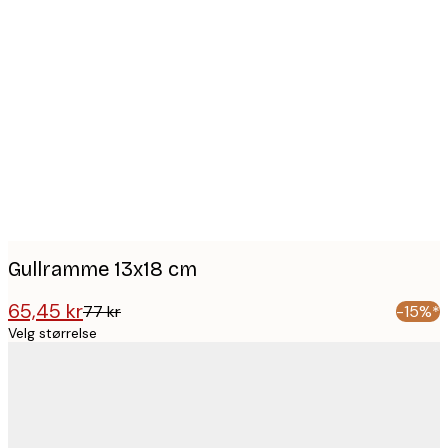
Product
images
Gullramme 13x18 cm
65,45 kr
77 kr
-15%*
Velg størrelse