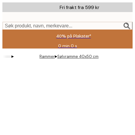
Skip
Fri frakt fra 599 kr
to
main
content.
Søk produkt, navn, merkevare...
40% på Plakater*
0 min
0 s
Gyldig
til
▸
▸
Rammer
Sølvramme 40x50 cm
og
med:
2026-
08-
09