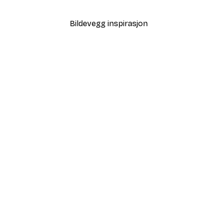
Fra 58,50 kr
195 kr
Bildevegg inspirasjon