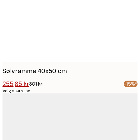
Product
images
Sølvramme 40x50 cm
255,85 kr
301 kr
-15%*
Velg størrelse