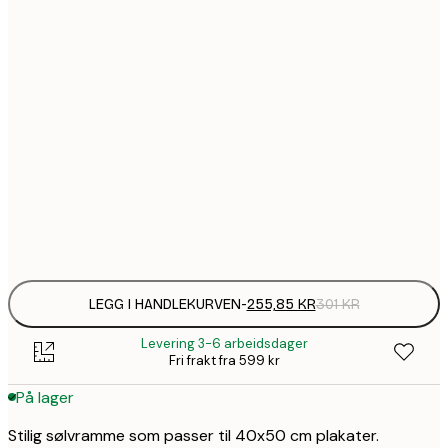
113,
211,
255,
255,
313,
670,
LEGG I HANDLEKURVEN
-
255,85 KR
301 KR
Levering 3-6 arbeidsdager
Fri frakt fra 599 kr
På lager
Stilig sølvramme som passer til 40x50 cm plakater.