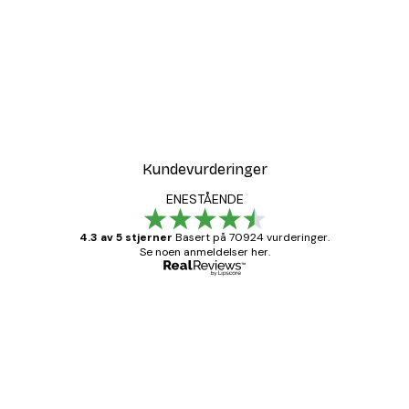
VERTIKALT
De fleksible metallspennene og metallhengerne
gir minimal vekt på rammen. Dette gjør
opphenget enkelt og enkelt både horisontalt og
vertikalt.
Kundevurderinger
ENESTÅENDE
4.3 av 5 stjerner
Basert på 70924 vurderinger.
Se noen anmeldelser her.
Verifisert kjøper
Kundevurderinger
Fine plakater, rammen var også fin.