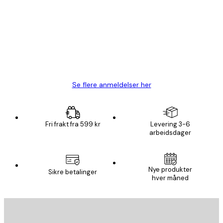
Fine plakater, rammen var også fin.
4 feb
Carina R
Se flere anmeldelser her
Fri frakt fra 599 kr
Levering 3-6
arbeidsdager
E-mail
Nye produkter
Sikre betalinger
hver måned
ABONNER