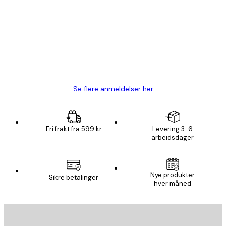
Fine plakater, rammen var også fin.
4 feb
Carina R
Se flere anmeldelser her
Fri frakt fra 599 kr
Levering 3-6
arbeidsdager
Nye produkter
Sikre betalinger
hver måned