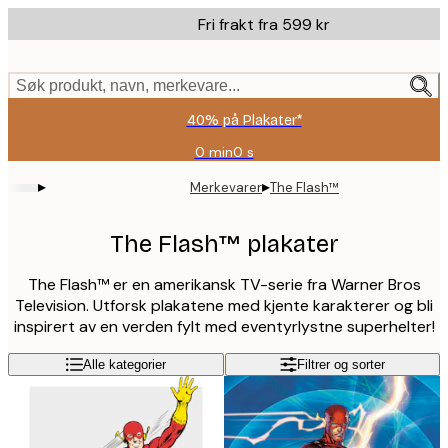
Skip
Fri frakt fra 599 kr
to
main
content.
Søk produkt, navn, merkevare...
40% på Plakater*
0 min
0 s
Gyldig
til
▸
▸
Merkevarer
The Flash™
og
med:
2026-
The Flash™ plakater
08-
09
The Flash™ er en amerikansk TV-serie fra Warner Bros
Television. Utforsk plakatene med kjente karakterer og bli
inspirert av en verden fylt med eventyrlystne superhelter!
Alle kategorier
Filtrer og sorter