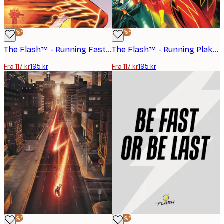
-40%*
-40%*
The Flash™ - Running Fast Plakat
The Flash™ - Running Plakat
Fra 117 kr
195 kr
Fra 117 kr
195 kr
-40%*
-40%*