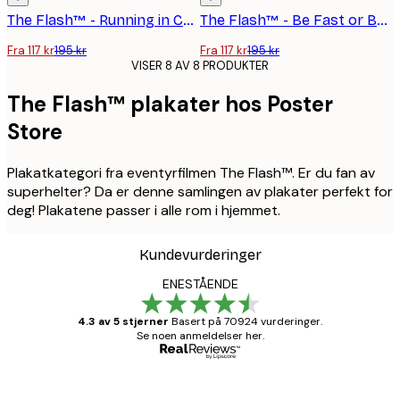
The Flash™ - Running in Central City Plakat
The Flash™ - Be Fast or Be Last-plakat
Fra 117 kr
195 kr
Fra 117 kr
195 kr
VISER 8 AV 8 PRODUKTER
The Flash™ plakater hos Poster
Store
Plakatkategori fra eventyrfilmen The Flash™. Er du fan av
superhelter? Da er denne samlingen av plakater perfekt for
deg! Plakatene passer i alle rom i hjemmet.
Kundevurderinger
ENESTÅENDE
4.3 av 5 stjerner
Basert på 70924 vurderinger.
Se noen anmeldelser her.
Verifisert kjøper
Kundevurderinger