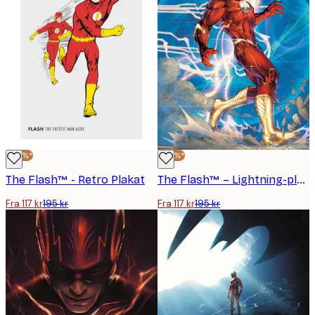
-40%*
-40%*
The Flash™ - Retro Plakat
The Flash™ – Lightning-plakat
Fra 117 kr
195 kr
Fra 117 kr
195 kr