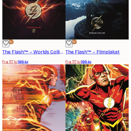
-40%*
-40%*
The Flash™ – Worlds Collide-plakat
The Flash™ – Filmplakat
Fra 117 kr
195 kr
Fra 117 kr
195 kr