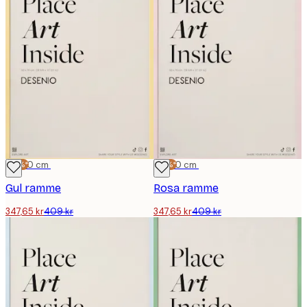
-15%*
50x70 cm
-15%*
50x70 cm
Gul ramme
Rosa ramme
347,65 kr
409 kr
347,65 kr
409 kr