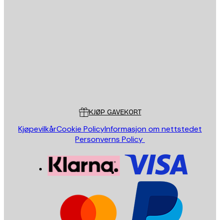
E-mail
SEND
Butikk
Poster Store
Kundeservice
KJØP GAVEKORT
Kjøpevilkår
Cookie Policy
Informasjon om nettstedet
Personverns Policy