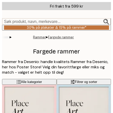
Skip
Fri frakt fra 599 kr
to
main
content.
Søk produkt, navn, merkevare...
30% på plakater & 15% på rammer*
▸
▸
Rammer
Fargede rammer
Fargede rammer
Rammer fra Desenio: handle kvalitets Rammer fra Desenio,
her hos Poster Store! Velg din favorittfarge eller miks og
match - valget er helt opp til deg!
Alle kategorier
Filtrer og sorter