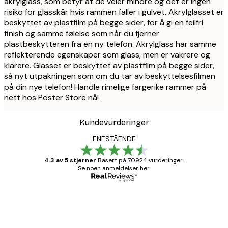
akrylglass, som betyr at de veier mindre og det er ingen
risiko for glasskår hvis rammen faller i gulvet. Akrylglasset er
beskyttet av plastfilm på begge sider, for å gi en feilfri
finish og samme følelse som når du fjerner
plastbeskytteren fra en ny telefon. Akrylglass har samme
reflekterende egenskaper som glass, men er vakrere og
klarere. Glasset er beskyttet av plastfilm på begge sider,
så nyt utpakningen som om du tar av beskyttelsesfilmen
på din nye telefon! Handle rimelige fargerike rammer på
nett hos Poster Store nå!
Kundevurderinger
ENESTÅENDE
4.3 av 5 stjerner
Basert på 70924 vurderinger.
Se noen anmeldelser her.
Verifisert kjøper
Kundevurderinger
Fine plakater, rammen var også fin.