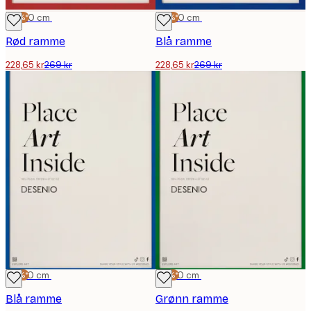
-15%*
30x40 cm
-15%*
30x40 cm
Rød ramme
Blå ramme
228,65 kr
269 kr
228,65 kr
269 kr
-15%*
50x70 cm
-15%*
50x70 cm
Blå ramme
Grønn ramme