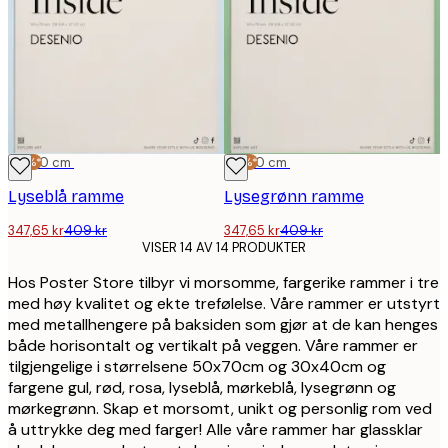
-15%*
50x70 cm
-15%*
50x70 cm
Lyseblå ramme
Lysegrønn ramme
347,65 kr
409 kr
347,65 kr
409 kr
VISER 14 AV 14 PRODUKTER
Hos Poster Store tilbyr vi morsomme, fargerike rammer i tre
med høy kvalitet og ekte trefølelse. Våre rammer er utstyrt
med metallhengere på baksiden som gjør at de kan henges
både horisontalt og vertikalt på veggen. Våre rammer er
tilgjengelige i størrelsene 50x70cm og 30x40cm og
fargene gul, rød, rosa, lyseblå, mørkeblå, lysegrønn og
mørkegrønn. Skap et morsomt, unikt og personlig rom ved
å uttrykke deg med farger! Alle våre rammer har glassklar