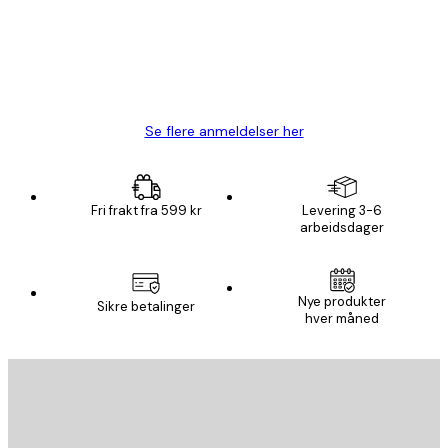
4 feb
Carina R
Se flere anmeldelser her
Fri frakt fra 599 kr
Levering 3-6
arbeidsdager
E-mail
Nye produkter
Sikre betalinger
hver måned
ABONNER
Personvernpolicy