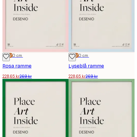
-15%*
30x40 cm
-15%*
30x40 cm
Rosa ramme
Lyseblå ramme
228,65 kr
269 kr
228,65 kr
269 kr