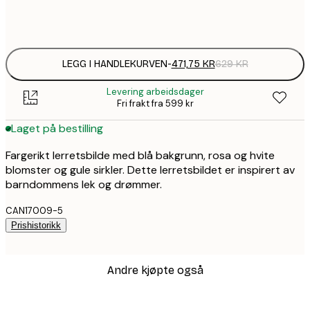
Ingen ramme
LEGG I HANDLEKURVEN
-
471,75 KR
629 KR
Levering arbeidsdager
Fri frakt fra 599 kr
Laget på bestilling
Fargerikt lerretsbilde med blå bakgrunn, rosa og hvite
blomster og gule sirkler. Dette lerretsbildet er inspirert av
barndommens lek og drømmer.
CAN17009-5
Prishistorikk
Andre kjøpte også