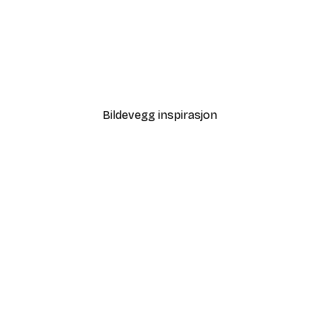
-40%*
Tåkete Soloppgang Plaka
Fra 64,80 kr
108 kr
Bildevegg inspirasjon