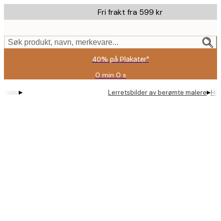
Skip
Fri frakt fra 599 kr
to
main
content.
Søk produkt, navn, merkevare...
40% på Plakater*
0 min
0 s
Gyldig
til
▸
▸
Lerretsbilder av berømte malere
Hil
og
med:
2026-
08-
09