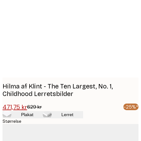
Product
images
Hilma af Klint - The Ten Largest, No. 1,
Childhood Lerretsbilder
471,75 kr
629 kr
-25%*
Plakat
Lerret
Størrelse