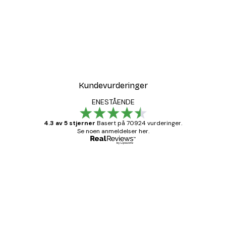
Kundevurderinger
ENESTÅENDE
4.3 av 5 stjerner
Basert på 70924 vurderinger.
Se noen anmeldelser her.
Verifisert kjøper
Kundevurderinger
Fine plakater, rammen var også fin.
4 feb