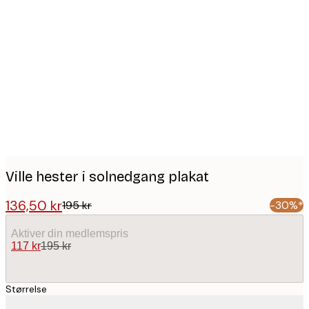
Product
images
Ville hester i solnedgang plakat
136,50 kr
195 kr
-30%*
Aktiver din medlemspris
117 kr
195 kr
Størrelse