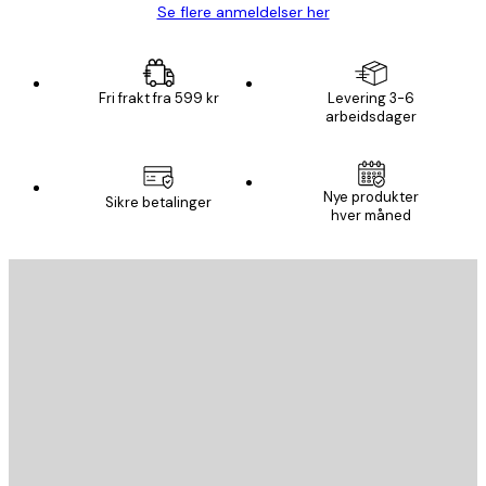
Se flere anmeldelser her
Fri frakt fra 599 kr
Levering 3-6
arbeidsdager
Nye produkter
Sikre betalinger
hver måned
E-mail
SEND