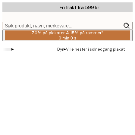
Skip
Fri frakt fra 599 kr
to
main
content.
Søk produkt, navn, merkevare...
30% på plakater & 15% på rammer*
0 min
0 s
Gyldig
til
▸
▸
Dyr
Ville hester i solnedgang plakat
og
med:
2026-
08-
06