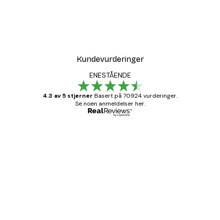
-30%*
at
Soloppgang Elefanter Pla
Fra 75,60 kr
108 kr
Kundevurderinger
ENESTÅENDE
4.3 av 5 stjerner
Basert på 70924 vurderinger.
Se noen anmeldelser her.
Verifisert kjøper
Kundevurderinger
Fine plakater, rammen var også fin.
4 feb
Carina R