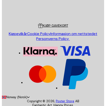
Butikk
Poster Store
Kundeservice
KJØP GAVEKORT
Kjøpevilkår
Cookie Policy
Informasjon om nettstedet
Personverns Policy
Norway (Norsk)
Copyright ©
2026
,
Poster Store
AB
Fantastic Art. Happy Prices.