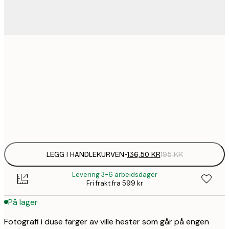
136,
30x40 cm
220,
50x70 cm
Frame
options
LEGG I HANDLEKURVEN
-
136,50 KR
195 KR
Levering 3-6 arbeidsdager
Fri frakt fra 599 kr
På lager
Fotografi i duse farger av ville hester som går på engen