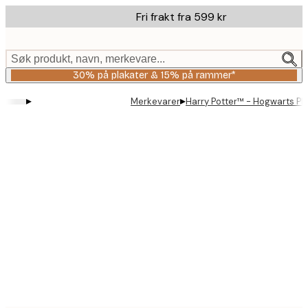
Skip
Fri frakt fra 599 kr
to
main
content.
Søk produkt, navn, merkevare...
30% på plakater & 15% på rammer*
▸
▸
Merkevarer
Harry Potter™ - Hogwarts Pl
Product
images