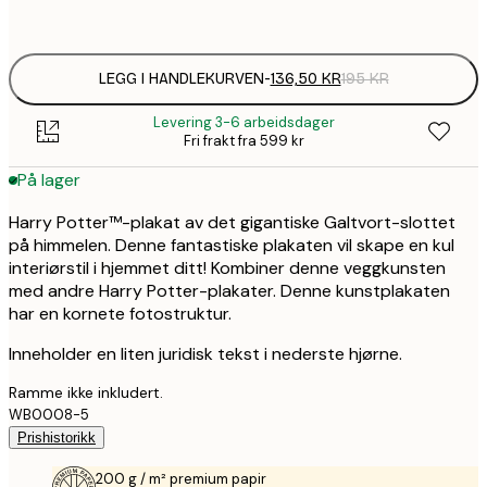
options
LEGG I HANDLEKURVEN
-
136,50 KR
195 KR
Levering 3-6 arbeidsdager
Fri frakt fra 599 kr
På lager
Harry Potter™-plakat av det gigantiske Galtvort-slottet
på himmelen. Denne fantastiske plakaten vil skape en kul
interiørstil i hjemmet ditt! Kombiner denne veggkunsten
med andre Harry Potter-plakater. Denne kunstplakaten
har en kornete fotostruktur.
Inneholder en liten juridisk tekst i nederste hjørne.
Ramme ikke inkludert.
WB0008-5
Prishistorikk
200 g / m² premium papir