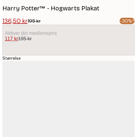
Harry Potter™ - Hogwarts Plakat
136,50 kr
195 kr
-30%*
Aktiver din medlemspris
117 kr
195 kr
Størrelse