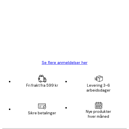
Verifisert kjøper
Kundevurderinger
Fine plakater, rammen var også fin.
4 feb
Carina R
Se flere anmeldelser her
Fri frakt fra 599 kr
Levering 3-6
arbeidsdager
Nye produkter
Sikre betalinger
hver måned